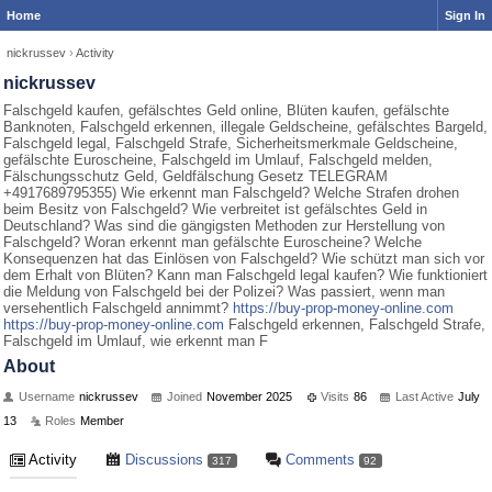
Home
Sign In
nickrussev
›
Activity
nickrussev
Falschgeld kaufen, gefälschtes Geld online, Blüten kaufen, gefälschte
Banknoten, Falschgeld erkennen, illegale Geldscheine, gefälschtes Bargeld,
Falschgeld legal, Falschgeld Strafe, Sicherheitsmerkmale Geldscheine,
gefälschte Euroscheine, Falschgeld im Umlauf, Falschgeld melden,
Fälschungsschutz Geld, Geldfälschung Gesetz TELEGRAM
+4917689795355) Wie erkennt man Falschgeld? Welche Strafen drohen
beim Besitz von Falschgeld? Wie verbreitet ist gefälschtes Geld in
Deutschland? Was sind die gängigsten Methoden zur Herstellung von
Falschgeld? Woran erkennt man gefälschte Euroscheine? Welche
Konsequenzen hat das Einlösen von Falschgeld? Wie schützt man sich vor
dem Erhalt von Blüten? Kann man Falschgeld legal kaufen? Wie funktioniert
die Meldung von Falschgeld bei der Polizei? Was passiert, wenn man
versehentlich Falschgeld annimmt?
https://buy-prop-money-online.com
https://buy-prop-money-online.com
Falschgeld erkennen, Falschgeld Strafe,
Falschgeld im Umlauf, wie erkennt man F
About
Username
nickrussev
Joined
November 2025
Visits
86
Last Active
July
13
Roles
Member
Activity
Discussions
Comments
317
92