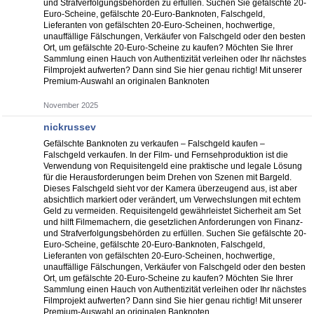
und Strafverfolgungsbehörden zu erfüllen. Suchen Sie gefälschte 20-
Euro-Scheine, gefälschte 20-Euro-Banknoten, Falschgeld,
Lieferanten von gefälschten 20-Euro-Scheinen, hochwertige,
unauffällige Fälschungen, Verkäufer von Falschgeld oder den besten
Ort, um gefälschte 20-Euro-Scheine zu kaufen? Möchten Sie Ihrer
Sammlung einen Hauch von Authentizität verleihen oder Ihr nächstes
Filmprojekt aufwerten? Dann sind Sie hier genau richtig! Mit unserer
Premium-Auswahl an originalen Banknoten
November 2025
nickrussev
Gefälschte Banknoten zu verkaufen – Falschgeld kaufen –
Falschgeld verkaufen. In der Film- und Fernsehproduktion ist die
Verwendung von Requisitengeld eine praktische und legale Lösung
für die Herausforderungen beim Drehen von Szenen mit Bargeld.
Dieses Falschgeld sieht vor der Kamera überzeugend aus, ist aber
absichtlich markiert oder verändert, um Verwechslungen mit echtem
Geld zu vermeiden. Requisitengeld gewährleistet Sicherheit am Set
und hilft Filmemachern, die gesetzlichen Anforderungen von Finanz-
und Strafverfolgungsbehörden zu erfüllen. Suchen Sie gefälschte 20-
Euro-Scheine, gefälschte 20-Euro-Banknoten, Falschgeld,
Lieferanten von gefälschten 20-Euro-Scheinen, hochwertige,
unauffällige Fälschungen, Verkäufer von Falschgeld oder den besten
Ort, um gefälschte 20-Euro-Scheine zu kaufen? Möchten Sie Ihrer
Sammlung einen Hauch von Authentizität verleihen oder Ihr nächstes
Filmprojekt aufwerten? Dann sind Sie hier genau richtig! Mit unserer
Premium-Auswahl an originalen Banknoten