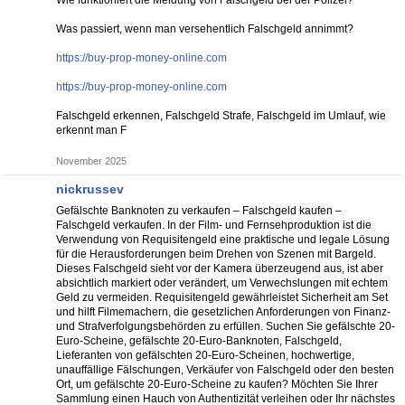
Wie funktioniert die Meldung von Falschgeld bei der Polizei?
Was passiert, wenn man versehentlich Falschgeld annimmt?
https://buy-prop-money-online.com
https://buy-prop-money-online.com
Falschgeld erkennen, Falschgeld Strafe, Falschgeld im Umlauf, wie
erkennt man F
November 2025
nickrussev
Gefälschte Banknoten zu verkaufen – Falschgeld kaufen –
Falschgeld verkaufen. In der Film- und Fernsehproduktion ist die
Verwendung von Requisitengeld eine praktische und legale Lösung
für die Herausforderungen beim Drehen von Szenen mit Bargeld.
Dieses Falschgeld sieht vor der Kamera überzeugend aus, ist aber
absichtlich markiert oder verändert, um Verwechslungen mit echtem
Geld zu vermeiden. Requisitengeld gewährleistet Sicherheit am Set
und hilft Filmemachern, die gesetzlichen Anforderungen von Finanz-
und Strafverfolgungsbehörden zu erfüllen. Suchen Sie gefälschte 20-
Euro-Scheine, gefälschte 20-Euro-Banknoten, Falschgeld,
Lieferanten von gefälschten 20-Euro-Scheinen, hochwertige,
unauffällige Fälschungen, Verkäufer von Falschgeld oder den besten
Ort, um gefälschte 20-Euro-Scheine zu kaufen? Möchten Sie Ihrer
Sammlung einen Hauch von Authentizität verleihen oder Ihr nächstes