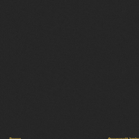
Պալատ
Փաստաբանի խորհր