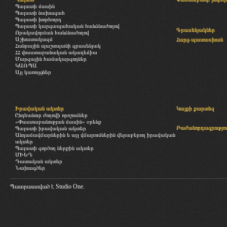
Պալատի մասին
Պալատի նախագահ
Պալատի խորհուրդ
Պալատի կարգապահական հանձնաժողով
Գրասենյակներ
Որակավորման հանձնաժողով
Աշխատակազմ
Հարց-պատասխան
Հանրային պաշտպանի գրասենյակ
ՀՀ փաստաբանական ակադեմիա
Մարզային համակարգողներ
ԿԱՌՊԱ
Այլ կառույցներ
Իրավական ակտեր
Կայքի քարտեզ
Ընդհանուր ժողովի որոշումներ
«Փաստաբանության մասին» օրենք
Բաժանորդագրությու
Պալատի իրավական ակտեր
Անդամավճարներին և այլ վճարումներին վերաբերող իրավական
ակտեր
Պալատի գործող ներքին ակտեր
ՄԻԵԴ
Դատական ակտեր
Նախագծեր
Պատրաստված է
Studio One.