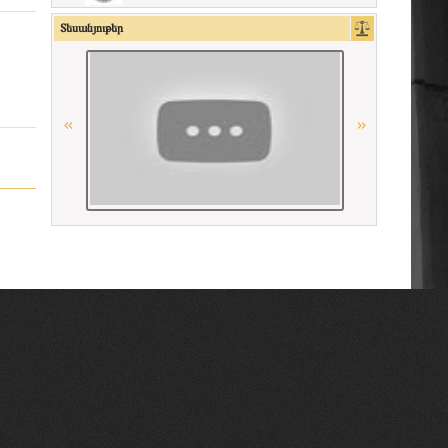
La Grande Bibliothèque du Droit
Տեսանյութեր
Գերմանիայի փաստաբանների
դաշնային պալատ
American Bar Association
Union Internationale des Avocats
Ordre des avocats de Paris
CCBE
Conférence Internationale des Barreaux
Միջազգային իրավական
համագործակցության գերմանական
հիմնադրամի (IRZ)
Georgian Bar Association