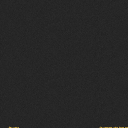
Պալատ
Փաստաբանի խորհր