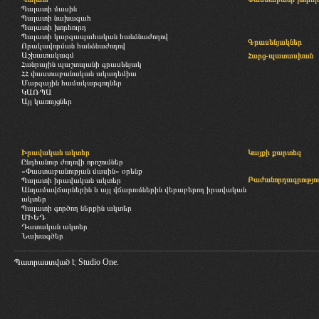
Պալատի մասին
Պալատի նախագահ
Պալատի խորհուրդ
Պալատի կարգապահական հանձնաժողով
Գրասենյակներ
Որակավորման հանձնաժողով
Աշխատակազմ
Հարց-պատասխան
Հանրային պաշտպանի գրասենյակ
ՀՀ փաստաբանական ակադեմիա
Մարզային համակարգողներ
ԿԱՌՊԱ
Այլ կառույցներ
Իրավական ակտեր
Կայքի քարտեզ
Ընդհանուր ժողովի որոշումներ
«Փաստաբանության մասին» օրենք
Բաժանորդագրությու
Պալատի իրավական ակտեր
Անդամավճարներին և այլ վճարումներին վերաբերող իրավական
ակտեր
Պալատի գործող ներքին ակտեր
ՄԻԵԴ
Դատական ակտեր
Նախագծեր
Պատրաստված է
Studio One.