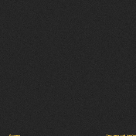
Պալատ
Փաստաբանի խորհր