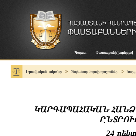
Պալատ
Փաստաբանի խորհրդով
Իրավական ակտեր
Ընդհանուր ժողովի որոշումներ
Կարգ
ԿԱՐԳԱՊԱՀԱԿԱՆ ՀԱՆ
ԸՆՏՐՈՒ
24 դեկտ