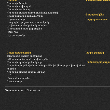
Պալատի մասին
Պալատի նախագահ
Պալատի խորհուրդ
Պալատի կարգապահական հանձնաժողով
Գրասենյակներ
Որակավորման հանձնաժողով
Աշխատակազմ
Հարց-պատասխան
Հանրային պաշտպանի գրասենյակ
ՀՀ փաստաբանական ակադեմիա
Մարզային համակարգողներ
ԿԱՌՊԱ
Այլ կառույցներ
Իրավական ակտեր
Կայքի քարտեզ
Ընդհանուր ժողովի որոշումներ
«Փաստաբանության մասին» օրենք
Բաժանորդագրությու
Պալատի իրավական ակտեր
Անդամավճարներին և այլ վճարումներին վերաբերող իրավական
ակտեր
Պալատի գործող ներքին ակտեր
ՄԻԵԴ
Դատական ակտեր
Նախագծեր
Պատրաստված է
Studio One.