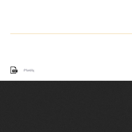
Բեռնել