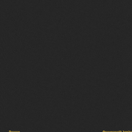
Պալատ
Փաստաբանի խորհր