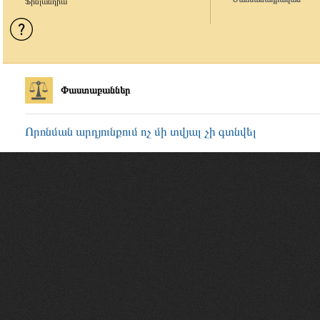
Ֆինլանդիա
Փաստաբաններ
Որոնման արդյունքում ոչ մի տվյալ չի գտնվել