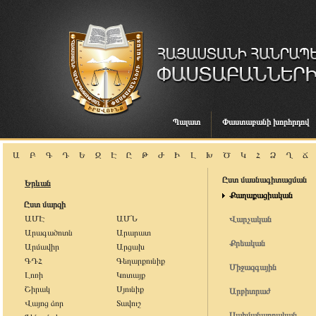
Պալատ
Փաստաբանի խորհրդով
Ա
Բ
Գ
Դ
Ե
Զ
Է
Ը
Թ
Ժ
Ի
Լ
Խ
Ծ
Կ
Հ
Ձ
Ղ
Ճ
Ըստ մասնագիտացման
Երևան
Քաղաքացիական
Ըստ մարզի
ԱՄԷ
ԱՄՆ
Վարչական
Արագածոտն
Արարատ
Քրեական
Արմավիր
Արցախ
ԳԴՀ
Գեղարքունիք
Միջազգային
Լոռի
Կոտայք
Շիրակ
Սյունիք
Արբիտրաժ
Վայոց ձոր
Տավուշ
Սահմանադրական