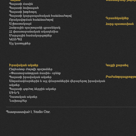
Պալատի մասին
Պալատի նախագահ
Պալատի խորհուրդ
Պալատի կարգապահական հանձնաժողով
Գրասենյակներ
Որակավորման հանձնաժողով
Աշխատակազմ
Հարց-պատասխան
Հանրային պաշտպանի գրասենյակ
ՀՀ փաստաբանական ակադեմիա
Մարզային համակարգողներ
ԿԱՌՊԱ
Այլ կառույցներ
Իրավական ակտեր
Կայքի քարտեզ
Ընդհանուր ժողովի որոշումներ
«Փաստաբանության մասին» օրենք
Բաժանորդագրությու
Պալատի իրավական ակտեր
Անդամավճարներին և այլ վճարումներին վերաբերող իրավական
ակտեր
Պալատի գործող ներքին ակտեր
ՄԻԵԴ
Դատական ակտեր
Նախագծեր
Պատրաստված է
Studio One.