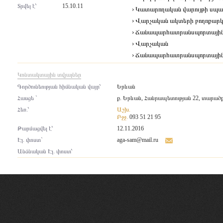
Տրվել է՝
15.10.11
› Կատարողական վարույթի սպա
› Վարչական ակտերի բողոքարկ
› Ճանապարհատրանսպորտային 
› Վարչական
› Ճանապարհատրանսպորտայի
Կոնտակտային տվյալներ
Գործունեության հիմնական վայր՝
Երևան
Հասցե `
ք. Երևան, Հանրապետության 22, տարածք
Հեռ.՝
Աշխ.
Բջջ.
093 51 21 95
Թարմացվել է՝
12.11.2016
Էլ. փոստ`
aga-sam@mail.ru
Անձնական Էլ. փոստ՝