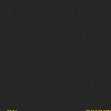
Պալատ
Փաստաբանի խորհր