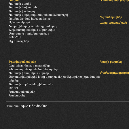
Պալատի մասին
Պալատի նախագահ
Պալատի խորհուրդ
Պալատի կարգապահական հանձնաժողով
Գրասենյակներ
Որակավորման հանձնաժողով
Աշխատակազմ
Հարց-պատասխան
Հանրային պաշտպանի գրասենյակ
ՀՀ փաստաբանական ակադեմիա
Մարզային համակարգողներ
ԿԱՌՊԱ
Այլ կառույցներ
Իրավական ակտեր
Կայքի քարտեզ
Ընդհանուր ժողովի որոշումներ
«Փաստաբանության մասին» օրենք
Բաժանորդագրությու
Պալատի իրավական ակտեր
Անդամավճարներին և այլ վճարումներին վերաբերող իրավական
ակտեր
Պալատի գործող ներքին ակտեր
ՄԻԵԴ
Դատական ակտեր
Նախագծեր
Պատրաստված է
Studio One.