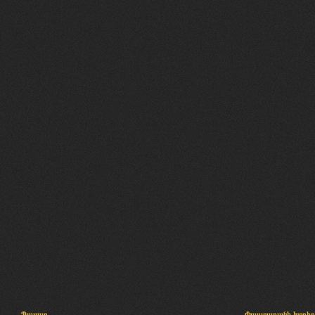
Պալատ
Փաստաբանի խորհր