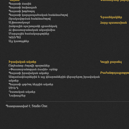
Պալատի մասին
Պալատի նախագահ
Պալատի խորհուրդ
Պալատի կարգապահական հանձնաժողով
Գրասենյակներ
Որակավորման հանձնաժողով
Աշխատակազմ
Հարց-պատասխան
Հանրային պաշտպանի գրասենյակ
ՀՀ փաստաբանական ակադեմիա
Մարզային համակարգողներ
ԿԱՌՊԱ
Այլ կառույցներ
Իրավական ակտեր
Կայքի քարտեզ
Ընդհանուր ժողովի որոշումներ
«Փաստաբանության մասին» օրենք
Բաժանորդագրությու
Պալատի իրավական ակտեր
Անդամավճարներին և այլ վճարումներին վերաբերող իրավական
ակտեր
Պալատի գործող ներքին ակտեր
ՄԻԵԴ
Դատական ակտեր
Նախագծեր
Պատրաստված է
Studio One.