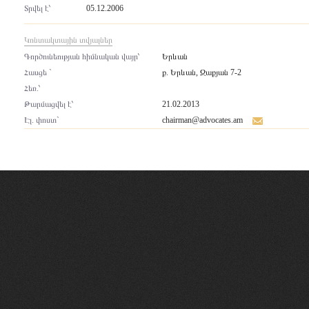
Տրվել է՝
05.12.2006
Կոնտակտային տվյալներ
Գործունեության հիմնական վայր՝
Երևան
Հասցե `
ք. Երևան, Զաքյան 7-2
Հեռ.՝
Թարմացվել է՝
21.02.2013
Էլ. փոստ`
chairman@advocates.am