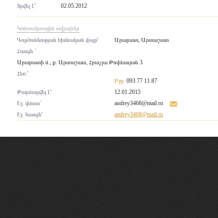
Տրվել է՝
02.05.2012
Կոնտակտային տվյալներ
Գործունեության հիմնական վայր՝
Արարատ, Արտաշատ
Հասցե `
Արարատի մ., ք. Արտաշատ, Հրաչյա Թովմասյան 3
Հեռ.՝
Բջջ.
093 77 11 87
Թարմացվել է՝
12.01.2015
Էլ. փոստ`
andrey3468@mail.ru
Էլ. հասցե՝
andrey3468@mail.ru