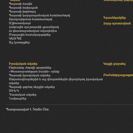
Պալատի մասին
Պալատի նախագահ
Պալատի խորհուրդ
Պալատի կարգապահական հանձնաժողով
Գրասենյակներ
Որակավորման հանձնաժողով
Աշխատակազմ
Հարց-պատասխան
Հանրային պաշտպանի գրասենյակ
ՀՀ փաստաբանական ակադեմիա
Մարզային համակարգողներ
ԿԱՌՊԱ
Այլ կառույցներ
Իրավական ակտեր
Կայքի քարտեզ
Ընդհանուր ժողովի որոշումներ
«Փաստաբանության մասին» օրենք
Բաժանորդագրությու
Պալատի իրավական ակտեր
Անդամավճարներին և այլ վճարումներին վերաբերող իրավական
ակտեր
Պալատի գործող ներքին ակտեր
ՄԻԵԴ
Դատական ակտեր
Նախագծեր
Պատրաստված է
Studio One.