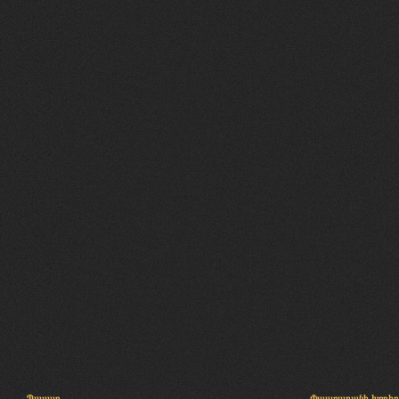
Պալատ
Փաստաբանի խորհր