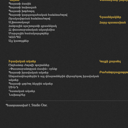
Պալատի մասին
Պալատի նախագահ
Պալատի խորհուրդ
Պալատի կարգապահական հանձնաժողով
Գրասենյակներ
Որակավորման հանձնաժողով
Աշխատակազմ
Հարց-պատասխան
Հանրային պաշտպանի գրասենյակ
ՀՀ փաստաբանական ակադեմիա
Մարզային համակարգողներ
ԿԱՌՊԱ
Այլ կառույցներ
Իրավական ակտեր
Կայքի քարտեզ
Ընդհանուր ժողովի որոշումներ
«Փաստաբանության մասին» օրենք
Բաժանորդագրությու
Պալատի իրավական ակտեր
Անդամավճարներին և այլ վճարումներին վերաբերող իրավական
ակտեր
Պալատի գործող ներքին ակտեր
ՄԻԵԴ
Դատական ակտեր
Նախագծեր
Պատրաստված է
Studio One.