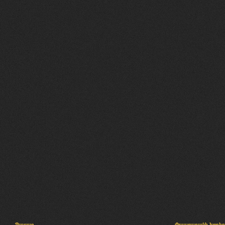
Պալատ
Փաստաբանի խորհր