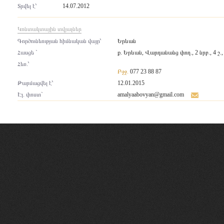
Տրվել է՝
14.07.2012
Կոնտակտային տվյալներ
Գործունեության հիմնական վայր՝
Երևան
Հասցե `
ք. Երևան, Վարդանանց փող., 2 նրբ., 4 շ.,
Հեռ.՝
Բջջ.
077 23 88 87
Թարմացվել է՝
12.01.2015
Էլ. փոստ`
amalyaabovyan@gmail.com