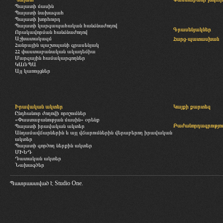
Պալատի մասին
Պալատի նախագահ
Պալատի խորհուրդ
Պալատի կարգապահական հանձնաժողով
Գրասենյակներ
Որակավորման հանձնաժողով
Աշխատակազմ
Հարց-պատասխան
Հանրային պաշտպանի գրասենյակ
ՀՀ փաստաբանական ակադեմիա
Մարզային համակարգողներ
ԿԱՌՊԱ
Այլ կառույցներ
Իրավական ակտեր
Կայքի քարտեզ
Ընդհանուր ժողովի որոշումներ
«Փաստաբանության մասին» օրենք
Բաժանորդագրությու
Պալատի իրավական ակտեր
Անդամավճարներին և այլ վճարումներին վերաբերող իրավական
ակտեր
Պալատի գործող ներքին ակտեր
ՄԻԵԴ
Դատական ակտեր
Նախագծեր
Պատրաստված է
Studio One.