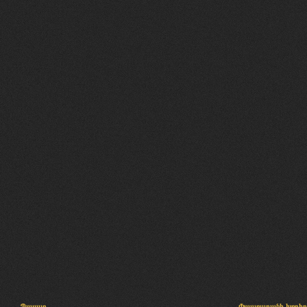
Պալատ
Փաստաբանի խորհր