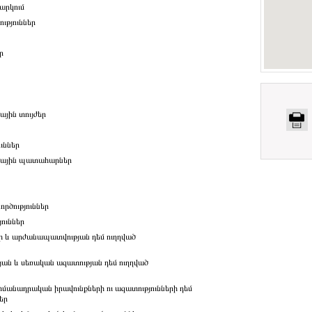
արկում
ւթյուններ
ր
ին տույժեր
ւններ
ային պատահարներ
ործություններ
ուններ
ի և արժանապատվության դեմ ուղղված
յան և սեռական ազատության դեմ ուղղված
հմանադրական իրավունքների ու ազատությունների դեմ
եր