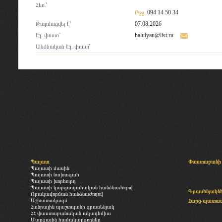
Հեռ.՝
Բջջ.
094 14 50 34
Թարմացվել է՝
07.08.2026
Էլ. փոստ`
halulyan@list.ru
Անձնական Էլ. փոստ՝
Պալատ
Փաստաբանի 
Պալատի մասին
Պալատի նախագահ
Պալատի խորհուրդ
Պալատի կարգապահական հանձնաժողով
Գրասենյակն
Որակավորման հանձնաժողով
Աշխատակազմ
Հարց-պատա
Հանրային պաշտպանի գրասենյակ
ՀՀ փաստաբանական ակադեմիա
Մարզային համակարգողներ