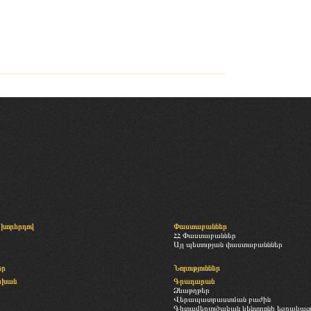
խորհրդով
Փաստաբաններ
ՀՀ Փաստաբաններ
Այլ պետության փաստաբանններ
եր
Նորություններ
սխան
Գրադարան
Ձևաթղթեր
Վերապատրաստման բաժին
Գիտավերլուծական կենտրոնի եզրակացու