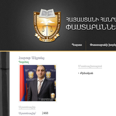
Պալատ
Փաստաբանի խորհ
Հարութ Ակլունց
Գործող
Մասնագիտացում
› Քրեական
Արտոնագիր
Արտոնագիր՝
2468