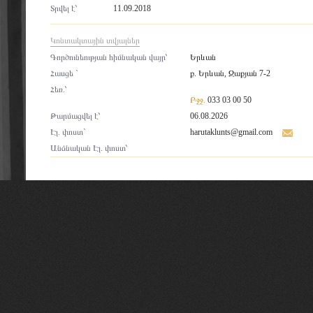
Տրվել է՝
11.09.2018
Կոնտակտային տվյալներ
Գործունեության հիմնական վայր՝
Երևան
Հասցե `
ք. Երևան, Զաքյան 7-2
Հեռ.՝
Բջջ.
033 03 00 50
Թարմացվել է՝
06.08.2026
Էլ. փոստ`
harutaklunts@gmail.com
Անձնական Էլ. փոստ՝