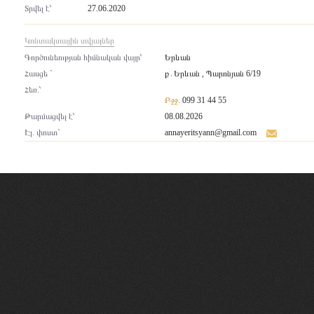
Տրվել է՝
27.06.2020
Կոնտակտային տվյալներ
Գործունեության հիմնական վայր՝
Երևան
Հասցե `
ք․Երևան , Պարոնյան 6/19
Հեռ.՝
Բջջ.
099 31 44 55
Թարմացվել է՝
08.08.2026
Էլ. փոստ`
annayeritsyann@gmail.com