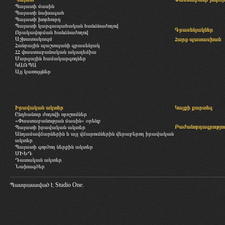
Պալատի մասին
Պալատի նախագահ
Պալատի խորհուրդ
Պալատի կարգապահական հանձնաժողով
Գրասենյակներ
Որակավորման հանձնաժողով
Աշխատակազմ
Հարց-պատասխան
Հանրային պաշտպանի գրասենյակ
ՀՀ փաստաբանական ակադեմիա
Մարզային համակարգողներ
ԿԱՌՊԱ
Այլ կառույցներ
Իրավական ակտեր
Կայքի քարտեզ
Ընդհանուր ժողովի որոշումներ
«Փաստաբանության մասին» օրենք
Բաժանորդագրությու
Պալատի իրավական ակտեր
Անդամավճարներին և այլ վճարումներին վերաբերող իրավական
ակտեր
Պալատի գործող ներքին ակտեր
ՄԻԵԴ
Դատական ակտեր
Նախագծեր
Պատրաստված է
Studio One.