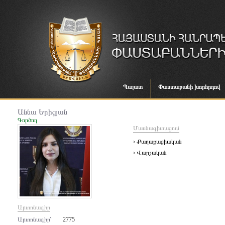
Պալատ
Փաստաբանի խորհրդով
Աննա Երիցյան
Գործող
Մասնագիտացում
› Քաղաքացիական
› Վարչական
Արտոնագիր
Արտոնագիր՝
2775