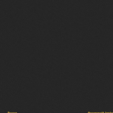
Պալատ
Փաստաբանի խորհր