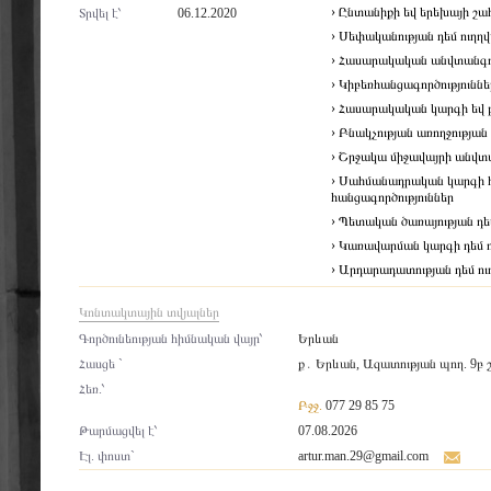
› Ընտանիքի եվ երեխայի շահ
Տրվել է՝
06.12.2020
› Սեփականության դեմ ուղղ
› Հասարակական անվտանգութ
› Կիբեռհանցագործություննե
› Հասարակական կարգի եվ բ
› Բնակչության առողջության
› Շրջակա միջավայրի անվտա
› Սահմանադրական կարգի հի
հանցագործություններ
› Պետական ծառայության դե
› Կառավարման կարգի դեմ ո
› Արդարադատության դեմ ու
Կոնտակտային տվյալներ
Գործունեության հիմնական վայր՝
Երևան
Հասցե `
ք․ Երևան, Ազատության պող. 9բ շ.
Հեռ.՝
Բջջ.
077 29 85 75
Թարմացվել է՝
07.08.2026
Էլ. փոստ`
artur.man.29@gmail.com