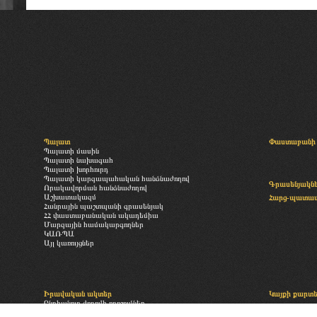
Պալատ
Փաստաբանի 
Պալատի մասին
Պալատի նախագահ
Պալատի խորհուրդ
Պալատի կարգապահական հանձնաժողով
Գրասենյակն
Որակավորման հանձնաժողով
Աշխատակազմ
Հարց-պատա
Հանրային պաշտպանի գրասենյակ
ՀՀ փաստաբանական ակադեմիա
Մարզային համակարգողներ
ԿԱՌՊԱ
Այլ կառույցներ
Իրավական ակտեր
Կայքի քարտ
Ընդհանուր ժողովի որոշումներ
«Փաստաբանության մասին» օրենք