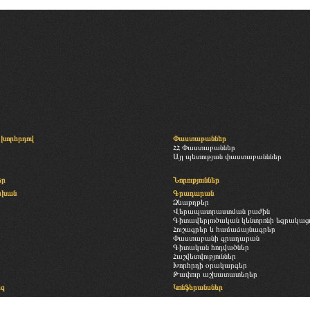
խորհրդով
Փաստաբաններ
ՀՀ Փաստաբաններ
Այլ պետության փաստաբանններ
եր
Նորություններ
սխան
Գրադարան
Ձևաթղթեր
Վերապատրաստման բաժին
Գիտավերլուծական կենտրոնի եզրակացու
Հուշագրեր և համաձայնագրեր
Փաստաբանի գրադարան
Գիտական հոդվածներ
Հաշվետվություններ
Խորհրդի օրակարգեր
Թափուր աշխատատեղեր
եզ
Կոնֆերանսներ
Հետադարձ կապ