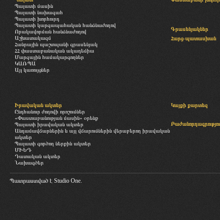
Պալատի մասին
Պալատի նախագահ
Պալատի խորհուրդ
Պալատի կարգապահական հանձնաժողով
Գրասենյակներ
Որակավորման հանձնաժողով
Աշխատակազմ
Հարց-պատասխան
Հանրային պաշտպանի գրասենյակ
ՀՀ փաստաբանական ակադեմիա
Մարզային համակարգողներ
ԿԱՌՊԱ
Այլ կառույցներ
Իրավական ակտեր
Կայքի քարտեզ
Ընդհանուր ժողովի որոշումներ
«Փաստաբանության մասին» օրենք
Բաժանորդագրությու
Պալատի իրավական ակտեր
Անդամավճարներին և այլ վճարումներին վերաբերող իրավական
ակտեր
Պալատի գործող ներքին ակտեր
ՄԻԵԴ
Դատական ակտեր
Նախագծեր
Պատրաստված է
Studio One.