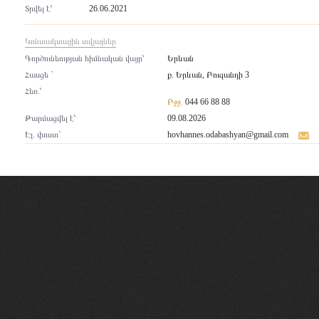
Տրվել է՝
26.06.2021
Կոնտակտային տվյալներ
Գործունեության հիմնական վայր՝
Երևան
Հասցե `
ք. Երևան, Բուզանդի 3
Հեռ.՝
Բջջ.
044 66 88 88
Թարմացվել է՝
09.08.2026
Էլ. փոստ`
hovhannes.odabashyan@gmail.com