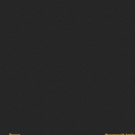
Պալատ
Փաստաբանի խորհր