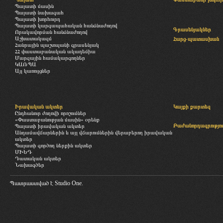
Պալատի մասին
Պալատի նախագահ
Պալատի խորհուրդ
Պալատի կարգապահական հանձնաժողով
Գրասենյակներ
Որակավորման հանձնաժողով
Աշխատակազմ
Հարց-պատասխան
Հանրային պաշտպանի գրասենյակ
ՀՀ փաստաբանական ակադեմիա
Մարզային համակարգողներ
ԿԱՌՊԱ
Այլ կառույցներ
Իրավական ակտեր
Կայքի քարտեզ
Ընդհանուր ժողովի որոշումներ
«Փաստաբանության մասին» օրենք
Բաժանորդագրությու
Պալատի իրավական ակտեր
Անդամավճարներին և այլ վճարումներին վերաբերող իրավական
ակտեր
Պալատի գործող ներքին ակտեր
ՄԻԵԴ
Դատական ակտեր
Նախագծեր
Պատրաստված է
Studio One.