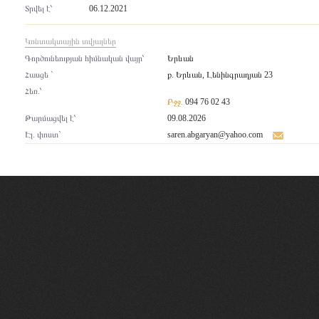
Տրվել է՝
06.12.2021
Կոնտակտային տվյալներ
Գործունեության հիմնական վայր՝
Երևան
Հասցե `
ք. Երևան, Լենինգրադյան 23
Հեռ.՝
Բջջ.
094 76 02 43
Թարմացվել է՝
09.08.2026
Էլ. փոստ`
saren.abgaryan@yahoo.com