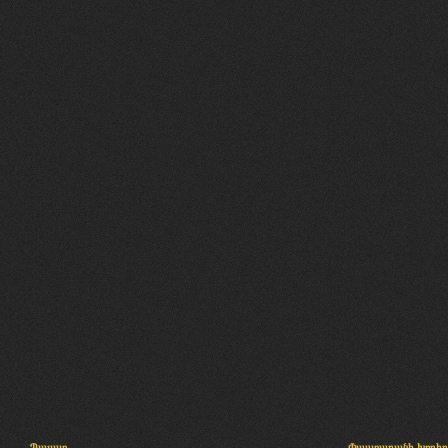
Պալատ
Փաստաբանի խորհր