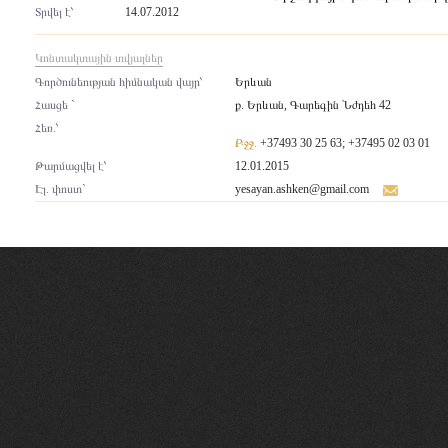
Տրվել է՝
14.07.2012
Կոնտակտային տվյալներ
Գործունեության հիմնական վայր՝
Երևան
Հասցե `
ք. Երևան, Գարեգին Նժդեհ 42
Հեռ.՝
Բջջ.
+37493 30 25 63; +37495 02 03 01
Թարմացվել է՝
12.01.2015
Էլ. փոստ`
yesayan.ashken@gmail.com