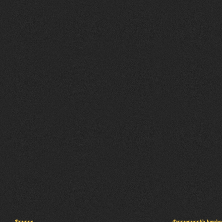
Պալատ
Փաստաբանի խորհր