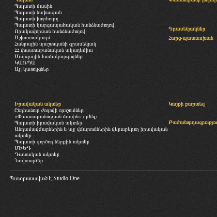
Պալատի մասին
Պալատի նախագահ
Պալատի խորհուրդ
Պալատի կարգապահական հանձնաժողով
Գրասենյակներ
Որակավորման հանձնաժողով
Աշխատակազմ
Հարց-պատասխան
Հանրային պաշտպանի գրասենյակ
ՀՀ փաստաբանական ակադեմիա
Մարզային համակարգողներ
ԿԱՌՊԱ
Այլ կառույցներ
Իրավական ակտեր
Կայքի քարտեզ
Ընդհանուր ժողովի որոշումներ
«Փաստաբանության մասին» օրենք
Բաժանորդագրությու
Պալատի իրավական ակտեր
Անդամավճարներին և այլ վճարումներին վերաբերող իրավական
ակտեր
Պալատի գործող ներքին ակտեր
ՄԻԵԴ
Դատական ակտեր
Նախագծեր
Պատրաստված է
Studio One.