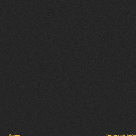
Պալատ
Փաստաբանի խորհր