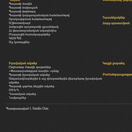
Պալատի մասին
Պալատի նախագահ
Պալատի խորհուրդ
Պալատի կարգապահական հանձնաժողով
Գրասենյակներ
Որակավորման հանձնաժողով
Աշխատակազմ
Հարց-պատասխան
Հանրային պաշտպանի գրասենյակ
ՀՀ փաստաբանական ակադեմիա
Մարզային համակարգողներ
ԿԱՌՊԱ
Այլ կառույցներ
Իրավական ակտեր
Կայքի քարտեզ
Ընդհանուր ժողովի որոշումներ
«Փաստաբանության մասին» օրենք
Բաժանորդագրությու
Պալատի իրավական ակտեր
Անդամավճարներին և այլ վճարումներին վերաբերող իրավական
ակտեր
Պալատի գործող ներքին ակտեր
ՄԻԵԴ
Դատական ակտեր
Նախագծեր
Պատրաստված է
Studio One.