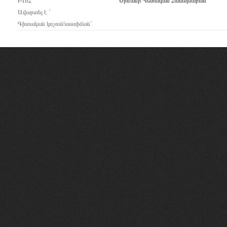
ԲՈւՀ`
Երևանի Պետական Համալսարան
Ավարտել է `
Գիտական կոչում/աստիճան`