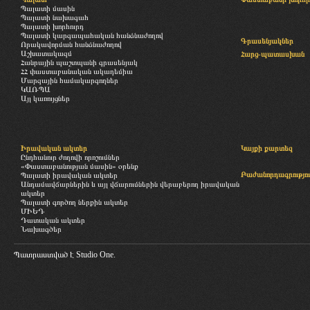
Պալատի մասին
Պալատի նախագահ
Պալատի խորհուրդ
Պալատի կարգապահական հանձնաժողով
Գրասենյակներ
Որակավորման հանձնաժողով
Աշխատակազմ
Հարց-պատասխան
Հանրային պաշտպանի գրասենյակ
ՀՀ փաստաբանական ակադեմիա
Մարզային համակարգողներ
ԿԱՌՊԱ
Այլ կառույցներ
Իրավական ակտեր
Կայքի քարտեզ
Ընդհանուր ժողովի որոշումներ
«Փաստաբանության մասին» օրենք
Բաժանորդագրությու
Պալատի իրավական ակտեր
Անդամավճարներին և այլ վճարումներին վերաբերող իրավական
ակտեր
Պալատի գործող ներքին ակտեր
ՄԻԵԴ
Դատական ակտեր
Նախագծեր
Պատրաստված է
Studio One.