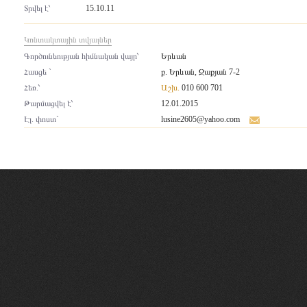
Տրվել է՝
15.10.11
Կոնտակտային տվյալներ
Գործունեության հիմնական վայր՝
Երևան
Հասցե `
ք. Երևան, Զաքյան 7-2
Հեռ.՝
Աշխ.
010 600 701
Թարմացվել է՝
12.01.2015
Էլ. փոստ`
lusine2605@yahoo.com