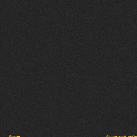
Պալատ
Փաստաբանի խորհր