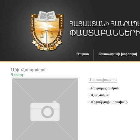
Պալատ
Փաստաբանի խորհրդով
Անի Վարդանյան
Գործող
Մասնագիտացում
› Քաղաքացիական
› Վարչական
› Միջազգային իրավունք