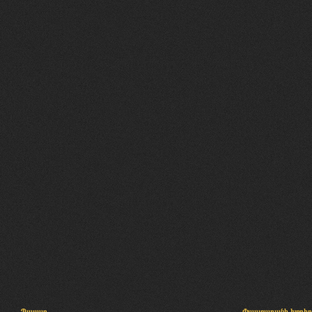
Պալատ
Փաստաբանի խորհր