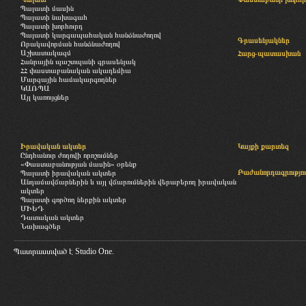
Պալատի մասին
Պալատի նախագահ
Պալատի խորհուրդ
Պալատի կարգապահական հանձնաժողով
Գրասենյակներ
Որակավորման հանձնաժողով
Աշխատակազմ
Հարց-պատասխան
Հանրային պաշտպանի գրասենյակ
ՀՀ փաստաբանական ակադեմիա
Մարզային համակարգողներ
ԿԱՌՊԱ
Այլ կառույցներ
Իրավական ակտեր
Կայքի քարտեզ
Ընդհանուր ժողովի որոշումներ
«Փաստաբանության մասին» օրենք
Բաժանորդագրությու
Պալատի իրավական ակտեր
Անդամավճարներին և այլ վճարումներին վերաբերող իրավական
ակտեր
Պալատի գործող ներքին ակտեր
ՄԻԵԴ
Դատական ակտեր
Նախագծեր
Պատրաստված է
Studio One.