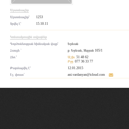
Արտոնագիր
Արտոնագիր՝
1253
Տրվել է՝
15.10.11
Կոնտակտային տվյալներ
Գործունեության հիմնական վայր՝
Երևան
Հասցե `
ք. Երևան, Տերյան 105/1
Հեռ.՝
Աշխ.
51 48 62
Բջջ.
077 36 33 77
Թարմացվել է՝
12.01.2015
Էլ. փոստ`
ani.vardanyan@icloud.com