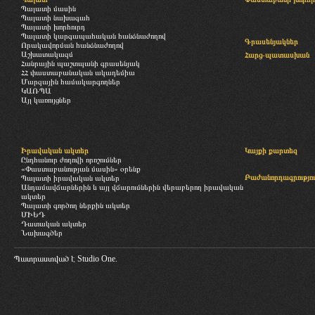
Պալատի մասին
Պալատի նախագահ
Պալատի խորհուրդ
Պալատի կարգապահական հանձնաժողով
Գրասենյակներ
Որակավորման հանձնաժողով
Աշխատակազմ
Հարց-պատասխան
Հանրային պաշտպանի գրասենյակ
ՀՀ փաստաբանական ակադեմիա
Մարզային համակարգողներ
ԿԱՌՊԱ
Այլ կառույցներ
Իրավական ակտեր
Կայքի քարտեզ
Ընդհանուր ժողովի որոշումներ
«Փաստաբանության մասին» օրենք
Բաժանորդագրությու
Պալատի իրավական ակտեր
Անդամավճարներին և այլ վճարումներին վերաբերող իրավական
ակտեր
Պալատի գործող ներքին ակտեր
ՄԻԵԴ
Դատական ակտեր
Նախագծեր
Պատրաստված է
Studio One.