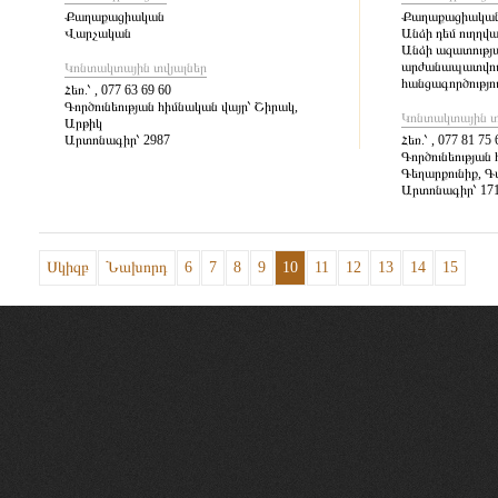
Քաղաքացիական
Քաղաքացիակա
Վարչական
Անձի դեմ ուղղվ
Անձի ազատությ
արժանապատվութ
Կոնտակտային տվյալներ
հանցագործությո
Հեռ.՝
, 077 63 69 60
Գործունեության հիմնական վայր՝
Շիրակ,
Կոնտակտային տ
Արթիկ
Արտոնագիր՝
2987
Հեռ.՝
, 077 81 75 
Գործունեության 
Գեղարքունիք, 
Արտոնագիր՝
17
Սկիզբ
Նախորդ
6
7
8
9
10
11
12
13
14
15