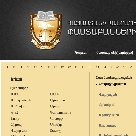
Պալատ
Փաստաբանի խորհրդով
Ա
Բ
Գ
Դ
Ե
Զ
Է
Ը
Թ
Ժ
Ի
Լ
Խ
Ծ
Կ
Հ
Ձ
Ղ
Ճ
Ըստ մասնագիտացման
Երևան
Քաղաքացիական
Ըստ մարզի
ԱՄԷ
ԱՄՆ
Վարչական
Արագածոտն
Արարատ
Քրեական
Արմավիր
Արցախ
ԳԴՀ
Գեղարքունիք
Միջազգային
Լոռի
Կոտայք
Շիրակ
Սյունիք
Արբիտրաժ
Վայոց ձոր
Տավուշ
Սահմանադրական