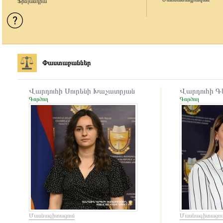
Ֆինլանդիա
Փաստաբաններ
Վարդուհի Սուրենի Խաչատրյան
Վարդուհի Գ
Գործող
Գործող
Մասնագիտացում
Մասնագիտացու