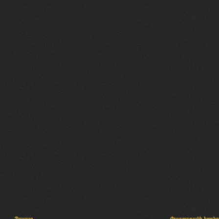
Պալատ
Փաստաբանի խորհր