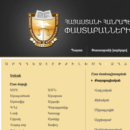
Պալատ
Փաստաբանի խորհրդով
Ա
Բ
Գ
Դ
Ե
Զ
Է
Ը
Թ
Ժ
Ի
Լ
Խ
Ծ
Կ
Հ
Ձ
Ղ
Ճ
Ըստ մասնագիտացման
Երևան
Քաղաքացիական
Ըստ մարզի
ԱՄԷ
ԱՄՆ
Վարչական
Արագածոտն
Արարատ
Քրեական
Արմավիր
Արցախ
ԳԴՀ
Գեղարքունիք
Միջազգային
Լոռի
Կոտայք
Շիրակ
Սյունիք
Արբիտրաժ
Վայոց ձոր
Տավուշ
Սահմանադրական