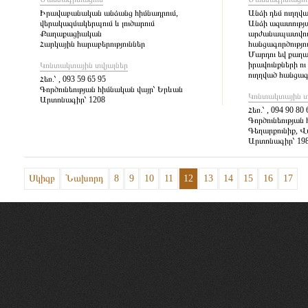
Իրավաբանական անձանց հիմնադրում,
Անձի դեմ ուղղվ
վերակազմակերպում և լուծարում
Անձի ազատությ
Քաղաքացիական
արժանապատվութ
Հարկային հարաբերություններ
հանցագործությո
Մարդու եվ քաղ
իրավունքների ու
Կոնտակտային տվյալներ
ուղղված հանցագ
Հեռ.՝
, 093 59 65 95
Գործունեության հիմնական վայր՝
Երևան
Կոնտակտային տ
Արտոնագիր՝
1208
Հեռ.՝
, 094 90 80 
Գործունեության 
Գեղարքունիք, Վ
Արտոնագիր՝
19
Սկիզբ
Նախորդ
8
9
10
11
12
13
14
15
16
17