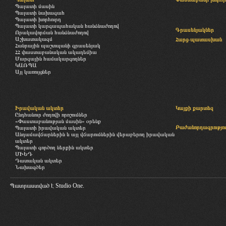
Պալատի մասին
Պալատի նախագահ
Պալատի խորհուրդ
Պալատի կարգապահական հանձնաժողով
Գրասենյակներ
Որակավորման հանձնաժողով
Աշխատակազմ
Հարց-պատասխան
Հանրային պաշտպանի գրասենյակ
ՀՀ փաստաբանական ակադեմիա
Մարզային համակարգողներ
ԿԱՌՊԱ
Այլ կառույցներ
Իրավական ակտեր
Կայքի քարտեզ
Ընդհանուր ժողովի որոշումներ
«Փաստաբանության մասին» օրենք
Բաժանորդագրությու
Պալատի իրավական ակտեր
Անդամավճարներին և այլ վճարումներին վերաբերող իրավական
ակտեր
Պալատի գործող ներքին ակտեր
ՄԻԵԴ
Դատական ակտեր
Նախագծեր
Պատրաստված է
Studio One.