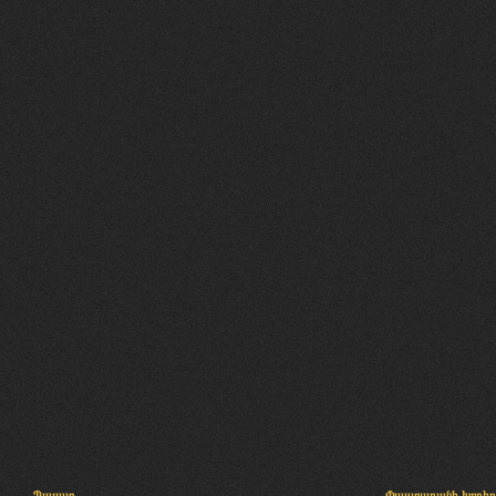
Պալատ
Փաստաբանի խորհր