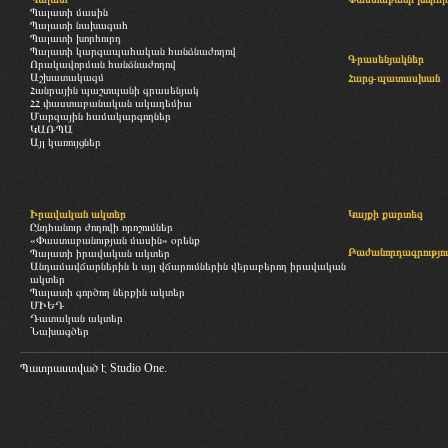
Պալատի մասին
Պալատի նախագահ
Պալատի խորհուրդ
Պալատի կարգապահական հանձնաժողով
Գրասենյակներ
Որակավորման հանձնաժողով
Աշխատակազմ
Հարց-պատասխան
Հանրային պաշտպանի գրասենյակ
ՀՀ փաստաբանական ակադեմիա
Մարզային համակարգողներ
ԿԱՌՊԱ
Այլ կառույցներ
Իրավական ակտեր
Կայքի քարտեզ
Ընդհանուր ժողովի որոշումներ
«Փաստաբանության մասին» օրենք
Բաժանորդագրությու
Պալատի իրավական ակտեր
Անդամավճարներին և այլ վճարումներին վերաբերող իրավական
ակտեր
Պալատի գործող ներքին ակտեր
ՄԻԵԴ
Դատական ակտեր
Նախագծեր
Պատրաստված է
Studio One.