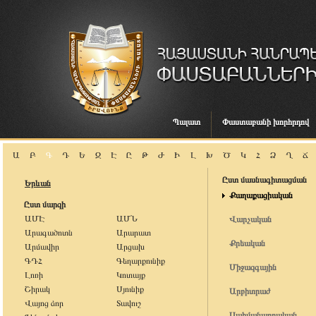
Պալատ
Փաստաբանի խորհրդով
Ա
Բ
Գ
Դ
Ե
Զ
Է
Ը
Թ
Ժ
Ի
Լ
Խ
Ծ
Կ
Հ
Ձ
Ղ
Ճ
Ըստ մասնագիտացման
Երևան
Քաղաքացիական
Ըստ մարզի
ԱՄԷ
ԱՄՆ
Վարչական
Արագածոտն
Արարատ
Քրեական
Արմավիր
Արցախ
ԳԴՀ
Գեղարքունիք
Միջազգային
Լոռի
Կոտայք
Շիրակ
Սյունիք
Արբիտրաժ
Վայոց ձոր
Տավուշ
Սահմանադրական