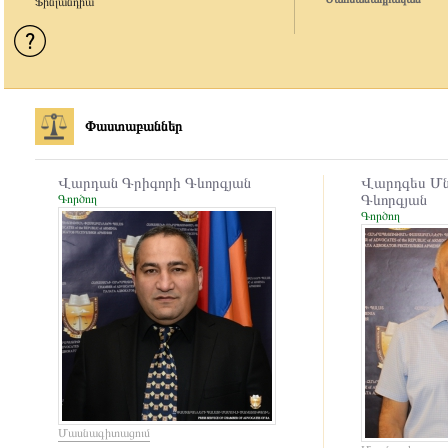
Ֆինլանդիա
Փաստաբաններ
Վարդան Գրիգորի Գևորգյան
Վարդգես Մ
Գործող
Գևորգյան
Գործող
Մասնագիտացում