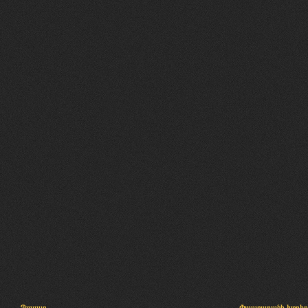
Պալատ
Փաստաբանի խորհր