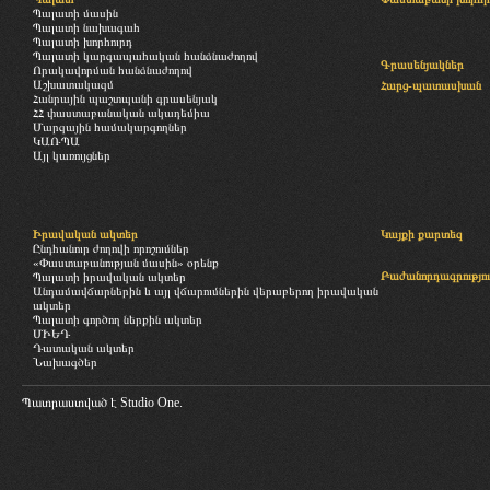
Պալատի մասին
Պալատի նախագահ
Պալատի խորհուրդ
Պալատի կարգապահական հանձնաժողով
Գրասենյակներ
Որակավորման հանձնաժողով
Աշխատակազմ
Հարց-պատասխան
Հանրային պաշտպանի գրասենյակ
ՀՀ փաստաբանական ակադեմիա
Մարզային համակարգողներ
ԿԱՌՊԱ
Այլ կառույցներ
Իրավական ակտեր
Կայքի քարտեզ
Ընդհանուր ժողովի որոշումներ
«Փաստաբանության մասին» օրենք
Բաժանորդագրությու
Պալատի իրավական ակտեր
Անդամավճարներին և այլ վճարումներին վերաբերող իրավական
ակտեր
Պալատի գործող ներքին ակտեր
ՄԻԵԴ
Դատական ակտեր
Նախագծեր
Պատրաստված է
Studio One.