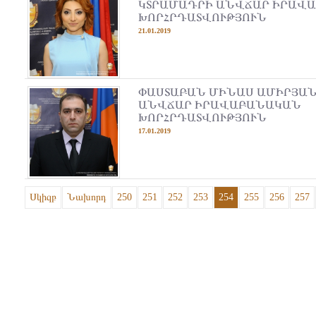
ԿՏՐԱՄԱԴՐԻ ԱՆՎՃԱՐ ԻՐԱՎ
ԽՈՐՀՐԴԱՏՎՈՒԹՅՈՒՆ
21.01.2019
ՓԱՍՏԱԲԱՆ ՄԻՆԱՍ ԱՄԻՐՅԱՆ
ԱՆՎՃԱՐ ԻՐԱՎԱԲԱՆԱԿԱՆ
ԽՈՐՀՐԴԱՏՎՈՒԹՅՈՒՆ
17.01.2019
Սկիզբ
Նախորդ
250
251
252
253
254
255
256
257