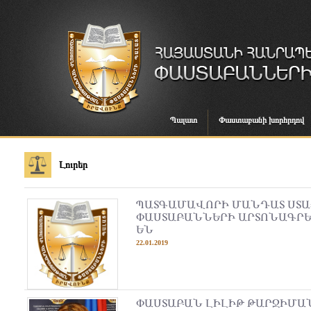
Պալատ
Փաստաբանի խորհրդով
Լուրեր
ՊԱՏԳԱՄԱՎՈՐԻ ՄԱՆԴԱՏ ՍՏ
ՓԱՍՏԱԲԱՆՆԵՐԻ ԱՐՏՈՆԱԳՐԵ
ԵՆ
22.01.2019
ՓԱՍՏԱԲԱՆ ԼԻԼԻԹ ԹԱՐՋԻՄԱ