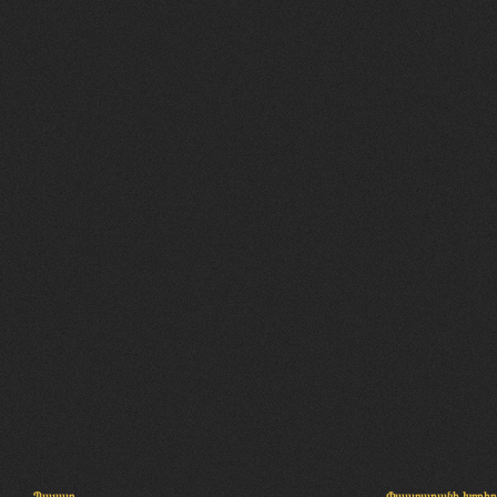
Պալատ
Փաստաբանի խորհր