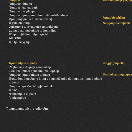
Պալատի մասին
Պալատի նախագահ
Պալատի խորհուրդ
Պալատի կարգապահական հանձնաժողով
Գրասենյակներ
Որակավորման հանձնաժողով
Աշխատակազմ
Հարց-պատասխան
Հանրային պաշտպանի գրասենյակ
ՀՀ փաստաբանական ակադեմիա
Մարզային համակարգողներ
ԿԱՌՊԱ
Այլ կառույցներ
Իրավական ակտեր
Կայքի քարտեզ
Ընդհանուր ժողովի որոշումներ
«Փաստաբանության մասին» օրենք
Բաժանորդագրությու
Պալատի իրավական ակտեր
Անդամավճարներին և այլ վճարումներին վերաբերող իրավական
ակտեր
Պալատի գործող ներքին ակտեր
ՄԻԵԴ
Դատական ակտեր
Նախագծեր
Պատրաստված է
Studio One.