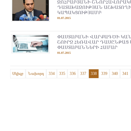
ԶՈՀՐԱԲՅԱՆԻ ՇՆՈՐՀԱՎՈՐԱԿ
ԴԱՏԱԽԱԶՈՒԹՅԱՆ ԱՇԽԱՏՈՂԻ
ԿԱՊԱԿՑՈՒԹՅԱՄԲ
01.07.2015
ՓԱՍՏԱԲԱՆԻ ՎԱՐՔԱԳԾԻ ԿԱ
ՇՈՒՐՋ ՀԵՌԱՎԱՐ ԴԱՍԸՆԹԱՑ
ՓԱՍՏԱԲԱՆՆԵՐԻ ՀԱՄԱՐ
01.07.2015
Սկիզբ
Նախորդ
334
335
336
337
338
339
340
341