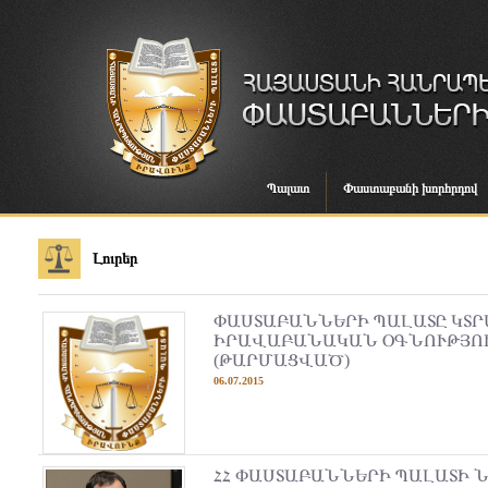
Պալատ
Փաստաբանի խորհրդով
Լուրեր
ՓԱՍՏԱԲԱՆՆԵՐԻ ՊԱԼԱՏԸ ԿՏ
ԻՐԱՎԱԲԱՆԱԿԱՆ ՕԳՆՈՒԹՅՈ
(ԹԱՐՄԱՑՎԱԾ)
06.07.2015
ՀՀ ՓԱՍՏԱԲԱՆՆԵՐԻ ՊԱԼԱՏԻ 