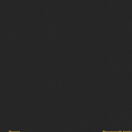
Պալատ
Փաստաբանի խորհր