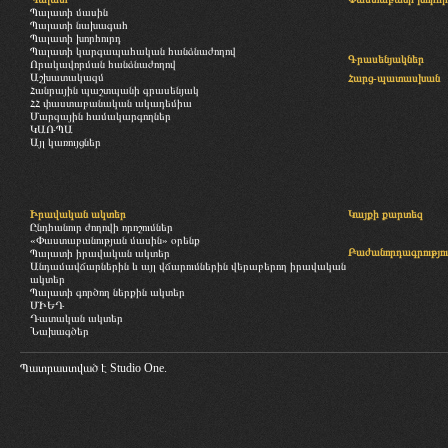
Պալատի մասին
Պալատի նախագահ
Պալատի խորհուրդ
Պալատի կարգապահական հանձնաժողով
Գրասենյակներ
Որակավորման հանձնաժողով
Աշխատակազմ
Հարց-պատասխան
Հանրային պաշտպանի գրասենյակ
ՀՀ փաստաբանական ակադեմիա
Մարզային համակարգողներ
ԿԱՌՊԱ
Այլ կառույցներ
Իրավական ակտեր
Կայքի քարտեզ
Ընդհանուր ժողովի որոշումներ
«Փաստաբանության մասին» օրենք
Բաժանորդագրությու
Պալատի իրավական ակտեր
Անդամավճարներին և այլ վճարումներին վերաբերող իրավական
ակտեր
Պալատի գործող ներքին ակտեր
ՄԻԵԴ
Դատական ակտեր
Նախագծեր
Պատրաստված է
Studio One.