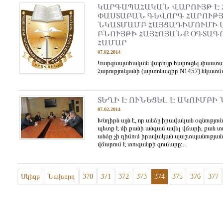
ԿԱՐԳԱՊԱՀԱԿԱՆ ՎԱՐՈՒՅԹ Է 
ՓԱՍՏԱԲԱՆ ԳԵՎՈՐԳ ՀԱՐՈՒԹ
ՆԿԱՏՄԱՄԲ ՀԱՅՑԱԴԻՄՈՒՄԻ 
ԲՆՈՒՅԹԻ ՀԱՅՀՈՅԱՆՔ ՕԳՏԱԳ
ՀԱՄԱՐ
07.02.2014
Կարգապահական վարույթ հարուցել փաստա
Հարությունյանի (արտոնագիր N1457) նկատ
ՏԵՂԻ Է ՈՒՆԵՑԵԼ Է ԱԿՈՒՄԲԻ 
07.02.2014
Խնդիրն այն է, որ անձը իրավական օգնությո
պետք է մի քանի անգամ ավել վճարի, քան տո
անձը չի դիմում իրավական պաշտպանության,
վճարում է տուգանքի գումարը:...
Սկիզբ
Նախորդ
370
371
372
373
374
375
376
377