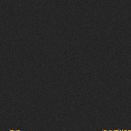
Պալատ
Փաստաբանի խորհր