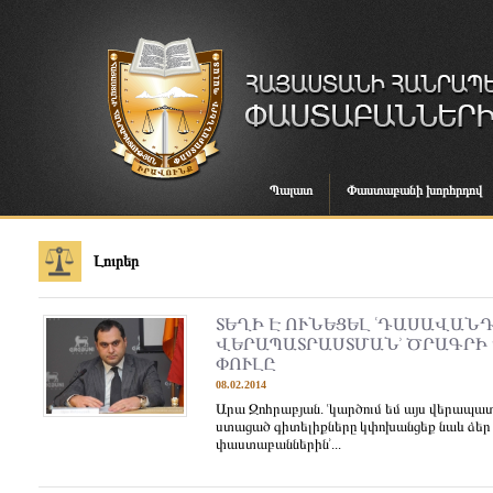
Պալատ
Փաստաբանի խորհրդով
Լուրեր
ՏԵՂԻ Է ՈՒՆԵՑԵԼ ՙԴԱՍԱՎԱՆ
ՎԵՐԱՊԱՏՐԱՍՏՄԱՆ՚ ԾՐԱԳՐԻ
ՓՈՒԼԸ
08.02.2014
Արա Զոհրաբյան. ՙկարծում եմ այս վերապա
ստացած գիտելիքները կփոխանցեք նաև ձեր 
փաստաբաններին՚...