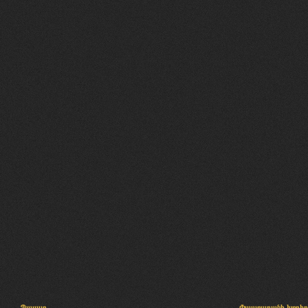
Պալատ
Փաստաբանի խորհր