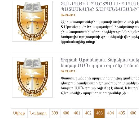
ՀԱՆՐԱՅԻՆ ՊԱՇՏՊԱՆԻ ԳՐԱՍ
ՊԱՏԱՍԽԱՆԸ Տ.ԱԹԱՆԵՍՅԱՆԻ
06.09.2013
ՀՀ փաստաբանների պալատի նախագահի թե
Տ.Աթանեսյանը հրապարակավ իրականությա
չհամապատասխանող տեղեկություններ է նե
հանրային պաշտպանի գրասենյակի վերաբերյ
կցանանայինք անդր...
Տիգրան Աթանեսյան. Տարեկան ավել
հազար ԱՄՆ դոլար օդի մեջ է մնում
06.09.2013
Փաստաբանների պալատին տրվող գումարներ
դեպքում հասկանալի է դառնում, որ տարեկա
հազար ԱՄՆ դոլար օդի մեջ է մնում, և հարց է
Վերահսկիչ պալատը ստուգումներ չի...
Սկիզբ
Նախորդ
399
400
401
402
403
404
405
406