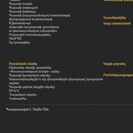
Պալատի մասին
Պալատի նախագահ
Պալատի խորհուրդ
Պալատի կարգապահական հանձնաժողով
Գրասենյակներ
Որակավորման հանձնաժողով
Աշխատակազմ
Հարց-պատասխան
Հանրային պաշտպանի գրասենյակ
ՀՀ փաստաբանական ակադեմիա
Մարզային համակարգողներ
ԿԱՌՊԱ
Այլ կառույցներ
Իրավական ակտեր
Կայքի քարտեզ
Ընդհանուր ժողովի որոշումներ
«Փաստաբանության մասին» օրենք
Բաժանորդագրությու
Պալատի իրավական ակտեր
Անդամավճարներին և այլ վճարումներին վերաբերող իրավական
ակտեր
Պալատի գործող ներքին ակտեր
ՄԻԵԴ
Դատական ակտեր
Նախագծեր
Պատրաստված է
Studio One.