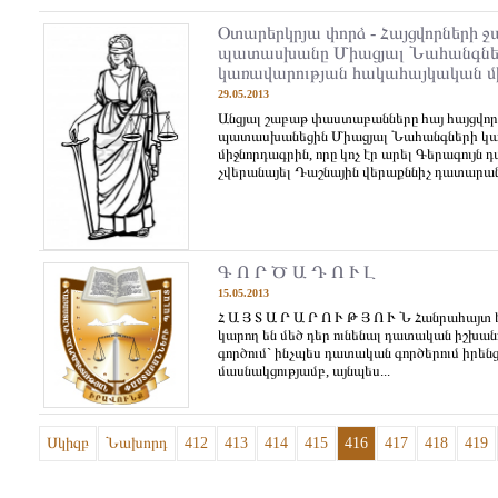
Օտարերկրյա փորձ - Հայցվորների 
պատասխանը Միացյալ Նահանգնե
կառավարության հակահայկական մ
29.05.2013
Անցյալ շաբաթ փաստաբանները հայ հայցվոր
պատասխանեցին Միացյալ Նահանգների կա
միջնորդագրին, որը կոչ էր արել Գերագույն
չվերանայել Դաշնային վերաքննիչ դատարանի ո
Գ Ո Ր Ծ Ա Դ Ո Ւ Լ
15.05.2013
Հ Ա Յ Տ Ա Ր Ա Ր Ո Ւ Թ Յ Ո Ւ Ն Հանրահայտ
կարող են մեծ դեր ունենալ դատական իշխան
գործում` ինչպես դատական գործերում իրեն
մասնակցությամբ, այնպես...
Սկիզբ
Նախորդ
412
413
414
415
416
417
418
419