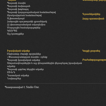
Պալատի մասին
Պալատի նախագահ
Պալատի խորհուրդ
Պալատի կարգապահական հանձնաժողով
Գրասենյակներ
Որակավորման հանձնաժողով
Աշխատակազմ
Հարց-պատասխան
Հանրային պաշտպանի գրասենյակ
ՀՀ փաստաբանական ակադեմիա
Մարզային համակարգողներ
ԿԱՌՊԱ
Այլ կառույցներ
Իրավական ակտեր
Կայքի քարտեզ
Ընդհանուր ժողովի որոշումներ
«Փաստաբանության մասին» օրենք
Բաժանորդագրությու
Պալատի իրավական ակտեր
Անդամավճարներին և այլ վճարումներին վերաբերող իրավական
ակտեր
Պալատի գործող ներքին ակտեր
ՄԻԵԴ
Դատական ակտեր
Նախագծեր
Պատրաստված է
Studio One.