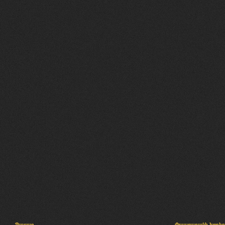
Պալատ
Փաստաբանի խորհր