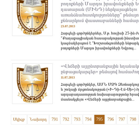
բողոքների Մարդու իրավունքների
դատարան (ՄԻԵԴ) ներկայացնելու
առանձնահատկությունները" թեմայո
քննարկում փաստաբանների համար
23.07.2013
Հարգելի գործընկերներ, Ս.թ. հուլիսի 25-ին ժ
"Քաղաքացիական հասարակության ինստիտու
կազմակերպում է "Խոշտանգումների ենթարկ
բողոքների Մարդու իրավունքների Եվրոպ...
«Վեճերի այլընտրանքային եղանակո
ընթացակարգեր» թեմայով համաժող
11.07.2013
Հարգելի գործընկեր, ԱՄՆ ՄԶԳ Ձեռնարկութ
և շուկայի մրցունակության («Ի-Դի-Էմ-Սի») ծ
արդարադատության նախարարությունը հրավի
մասնակցելու «Վեճերի այլընտրանքային...
Սկիզբ
Նախորդ
791
792
793
794
795
796
797
798