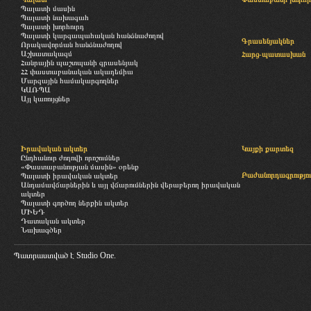
Պալատի մասին
Պալատի նախագահ
Պալատի խորհուրդ
Պալատի կարգապահական հանձնաժողով
Գրասենյակներ
Որակավորման հանձնաժողով
Աշխատակազմ
Հարց-պատասխան
Հանրային պաշտպանի գրասենյակ
ՀՀ փաստաբանական ակադեմիա
Մարզային համակարգողներ
ԿԱՌՊԱ
Այլ կառույցներ
Իրավական ակտեր
Կայքի քարտեզ
Ընդհանուր ժողովի որոշումներ
«Փաստաբանության մասին» օրենք
Բաժանորդագրությու
Պալատի իրավական ակտեր
Անդամավճարներին և այլ վճարումներին վերաբերող իրավական
ակտեր
Պալատի գործող ներքին ակտեր
ՄԻԵԴ
Դատական ակտեր
Նախագծեր
Պատրաստված է
Studio One.