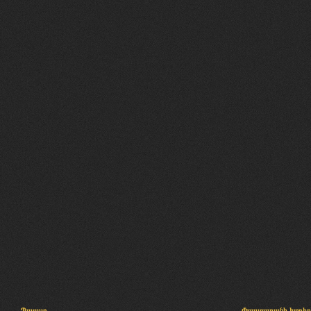
Պալատ
Փաստաբանի խորհր