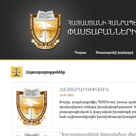
Պալատ
Փաստաբանի խորհրդով
Հայտարարություններ
ՀԱՅՏԱՐԱՐՈՒԹՅՈՒՆ
25.07.2013
Խոշոր, բազմապրոֆիլ ՊՈԱԿ-ում շտապ պահ
որակավորում ունեցող իրավախորհրդատու՝
քաղաքացիական և վարչական իրավունքի բն
նաև աշխատանքային իրավահարաբերություննե
"Խոշտանգումների ենթարկվելու վե