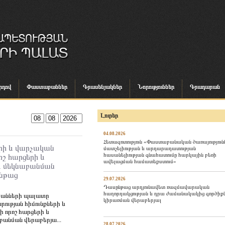
րդով
Փաստաբաններ
Գրասենյակներ
Նորություններ
Գրադարան
Լուրեր
04.08.2026
Հետազոտություն «Փաստաբանական ծառայություն
րի և վարչական
մատչելիության և արդարադատության
հասանելիության գնահատումը հարկային բեռի
ոշ հարցերի և
ավելացման համատեքստում»
և մեկնաբանման
ընթաց
29.07.2026
Դասընթաց արդյունավետ ռազմավարական
հաղորդակցության և դրա ժամանակակից գործիք
բանների պալատը
կիրառման վերաբերյալ
ության հիմունքների և
ի որոշ հարցերի և
անման վերաբերյա...
28.07.2026