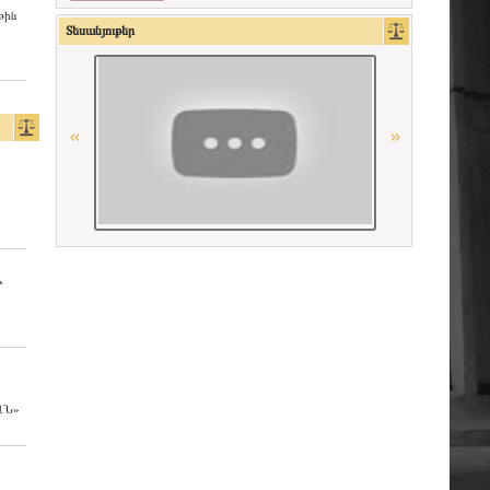
թին
Հայաստանի Հանրապետության
Տեսանյութեր
Մարդու իրավունքների պաշտպան
OSCE
American Bar Association
Conférence Internationale des Barreaux
La Grande Bibliothèque du Droit
Ի
Հայաստանի Հանրապետության
սահմանադրական դատարան
Միջազգային իրավական
համագործակցության գերմանական
հիմնադրամի (IRZ)
ԱՆ»
Ordre des Avocats de Marseille
«Փորձաքննությունների ազգային
բյուրո» ՊՈԱԿ