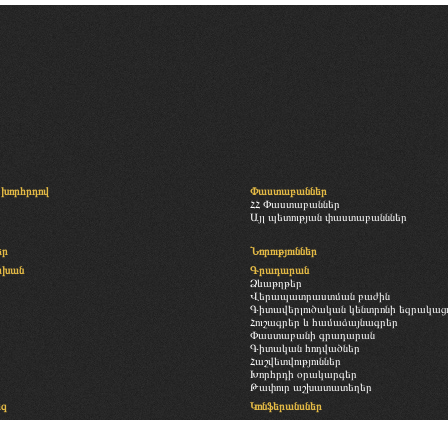
խորհրդով
Փաստաբաններ
ՀՀ Փաստաբաններ
Այլ պետության փաստաբանններ
եր
Նորություններ
սխան
Գրադարան
Ձևաթղթեր
Վերապատրաստման բաժին
Գիտավերլուծական կենտրոնի եզրակացու
Հուշագրեր և համաձայնագրեր
Փաստաբանի գրադարան
Գիտական հոդվածներ
Հաշվետվություններ
Խորհրդի օրակարգեր
Թափուր աշխատատեղեր
եզ
Կոնֆերանսներ
Հետադարձ կապ
ություն
Պատկերասրահ