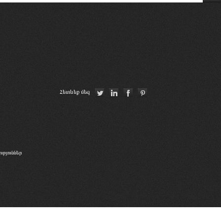
Республиканская коллегия адвокатов
Республики Беларусь
Ordre des avocats de Paris
CCBE
Գերմանիայի փաստաբանների
Հետևեք մեզ
դաշնային պալատ
թյուններ