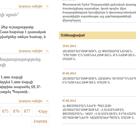
Փաստաբան Երեմ Սարգսյանին քրեական վարույ
կարդալ ավելին
մասնակցելուց ազատելու, նրան որպես վկա
հարցաքննության հրավիրելու և փաստաբանական
դի սքան"
գաղտնիքին սպառնացող այլ գործողությունների
վերաբերյալ
 Ձեր ուշադրությանը
ը: Շատ հարմար է դատական
Ամենադիտված
վածքներ անելու համար, և
29.05.2014
կարդալ ավելին
ՀԱՅՏԱՐԱՐՈՒԹՅՈՒՆ ՀՀ ՓԱՍՏԱԲԱՆԱԿԱՆ
ԴՊՐՈՑԻ ԸՆԴՈՒՆԵԼՈՒԹՅԱՆ ՔՆՆՈՒԹՅԱՆ
հայտարարությունը
ՄԱՍԻՆ
ազի
03.06.2014
 Լոռու մարզի
ՀԱՅՏԱՐԱՐՈՒԹՅՈՒՆ ՀԱՏՈՒԿ ԴԻՄՈՐԴՆԵՐ
նդդեմ Լոռու մարզի
ԸՆԴՈՒՆԵԼՈՒԹՅԱՆ ՄԱՍԻՆ
ավորինս տարածել ԶԼՄ-
ադրել Պալատի...
կարդալ ավելին
07.06.2014
ՀՀ ՓԱՍՏԱԲԱՆՆԵՐԻ ՊԱԼԱՏԻ
ՀԱՅՏԱՐԱՐՈՒԹՅՈՒՆԸ «ԼԱՎԱԳՈՒՅՆ
875
876
877
Վերջ
ՓԱՍՏԱԲԱՆ» ԿԱՄ «ԼԱՎԱԳՈՒՅՆ ԻՐԱՎԱԲ
ՄՐՑՈՒՅԹՆԵՐԻ ԿԱԶՄԱԿԵՐՊՄԱՆ ՄԱՍԻՆ
Հաջորդ