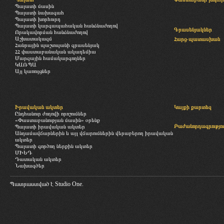
Պալատի մասին
Պալատի նախագահ
Պալատի խորհուրդ
Պալատի կարգապահական հանձնաժողով
Գրասենյակներ
Որակավորման հանձնաժողով
Աշխատակազմ
Հարց-պատասխան
Հանրային պաշտպանի գրասենյակ
ՀՀ փաստաբանական ակադեմիա
Մարզային համակարգողներ
ԿԱՌՊԱ
Այլ կառույցներ
Իրավական ակտեր
Կայքի քարտեզ
Ընդհանուր ժողովի որոշումներ
«Փաստաբանության մասին» օրենք
Բաժանորդագրությու
Պալատի իրավական ակտեր
Անդամավճարներին և այլ վճարումներին վերաբերող իրավական
ակտեր
Պալատի գործող ներքին ակտեր
ՄԻԵԴ
Դատական ակտեր
Նախագծեր
Պատրաստված է
Studio One.