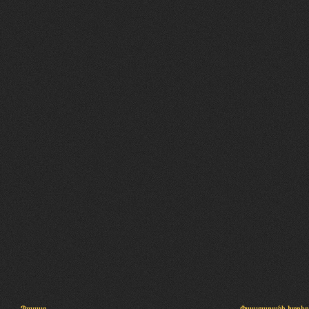
Պալատ
Փաստաբանի խորհր