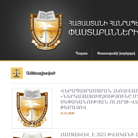
Պալատ
Փաստաբանի խորհրդով
Ամենադիտված
ՎԵՐԱՊԱՏՐԱՍՏՄԱՆ ՀԵՌԱՎԱ
«ՆԵՐԿԱՅԱՑՈՒՑՉՈՒԹՅՈՒՆԸ 
ՍԵՓԱԿԱՆՈՒԹՅԱՆ ՈԼՈՐՏԻ Վ
ԹԵՄԱՅՈՎ
11.12.2020
ՀԱՍՏԱՏՎԵԼ Է 2021 ԹՎԱԿԱՆԻ