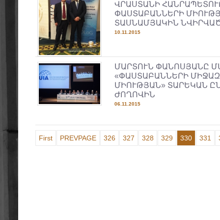
ՎՐԱՍՏԱՆԻ ՀԱՆՐԱՊԵՏՈ
ՓԱՍՏԱԲԱՆՆԵՐԻ ՄԻՈՒԹ
ՏԱՍՆԱՄՅԱԿԻՆ ՆՎԻՐՎԱ
10.11.2015
ՄԱՐՏՈՒՆ ՓԱՆՈՍՅԱՆԸ Մ
«ՓԱՍՏԱԲԱՆՆԵՐԻ ՄԻՋԱ
ՄԻՈՒԹՅԱՆ» ՏԱՐԵԿԱՆ Ը
ԺՈՂՈՎԻՆ
06.11.2015
First
PREVPAGE
326
327
328
329
330
331