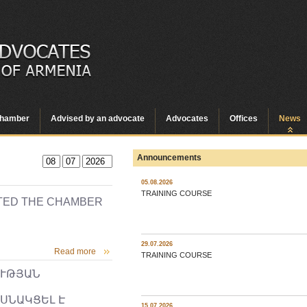
hamber
Advised by an advocate
Advocates
Offices
News
Announcements
05.08.2026
TRAINING COURSE
SITED THE CHAMBER
29.07.2026
Read more
TRAINING COURSE
ՈՒԹՅԱՆ
ՍՆԱԿՑԵԼ Է
15.07.2026