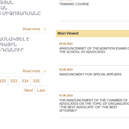
ՒԹՅԱՆ
TRAINING COURSE
ՅԱՆ
Ծ ՄԻՋՈՑԱՌՄԱՆԸ
Read more
Most Viewed
ԱՍՆԱԿՑԵԼ Է
ԶԳԱՅԻՆ
29.05.2014
ANNOUNCEMNET OF THE ADMITION EXAMS 
ՆԴՀԱՆՈՒՐ
THE SCHOOL OF ADVOCATES
03.06.2014
Read more
ANNOUNCMENT FOR SPECIAL APPLIERS
332
333
334
335
Next
Last
07.06.2014
THE ANNOUNCEMENT OF THE CHAMBER OF
ADVOCATES ON THE TOPIC OF ORGANIZATI
“THE BEST ADVOCATE” OR “THE BEST
ATTORNEY”