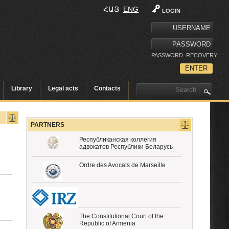
ՀԱՅ
ENG
LOGIN
PASSWORD_RECOVERY
Library
Legal acts
Contacts
PARTNERS
Республиканская коллегия
адвокатов Республики Беларусь
Ordre des Avocats de Marseille
The Constitutional Court of the
Republic of Armenia