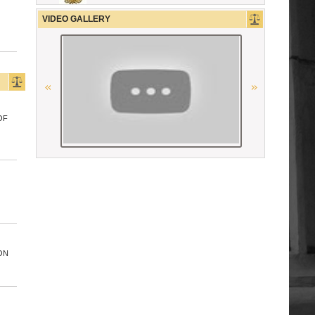
Georgian Bar Association
VIDEO GALLERY
La Grande Bibliothèque du Droit
Union Internationale des Avocats
OF
Union Nationale des Carpa
The Constitutional Court of the
Republic of Armenia
OSCE
La Carpa de Paris
ON
“National Bureau of Expertises”
SNPO
The German Federal Bar