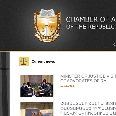
C
Current news
MINISTER OF JUSTICE VI
OF ADVOCATES OF RA
13.11.2015
ՀԱՅԱՍՏԱՆԻ ՀԱՆՐԱՊԵՏ
ՓԱՍՏԱԲԱՆՆԵՐԻ ՊԱԼԱՏԻ
ՊԱՏՎԻՐԱԿՈՒԹՅՈՒՆԸ ՄԱ