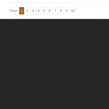
First
1
2
3
4
5
6
7
8
9
10