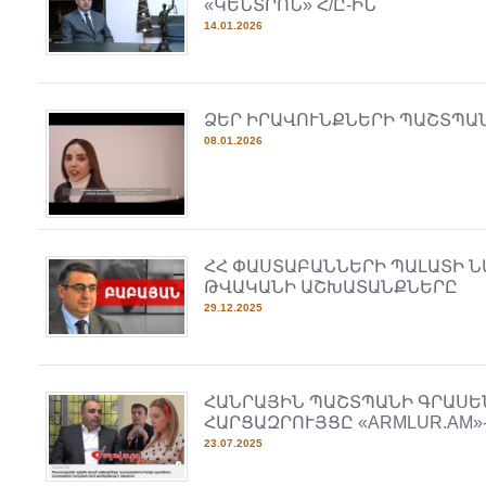
«ԿԵՆՏՐՈՆ» Հ/Ը-ԻՆ
14.01.2026
ՁԵՐ ԻՐԱՎՈՒՆՔՆԵՐԻ ՊԱՇՏՊԱ
08.01.2026
ՀՀ ՓԱՍՏԱԲԱՆՆԵՐԻ ՊԱԼԱՏԻ Ն
ԹՎԱԿԱՆԻ ԱՇԽԱՏԱՆՔՆԵՐԸ
29.12.2025
ՀԱՆՐԱՅԻՆ ՊԱՇՏՊԱՆԻ ԳՐԱՍԵ
ՀԱՐՑԱԶՐՈՒՅՑԸ «ARMLUR.AM»
23.07.2025