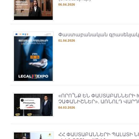
06.04.2026
Փաստաբանական գրասենյակնե
01.04.2026
«ՈՐՈ՞ՆՔ ԵՆ ՓԱՍՏԱԲԱՆՆԵՐԻ
ՉԱՓԱՆԻՇՆԵՐ»․ ԱՌՆՈԼԴ ՎԱՐ
04.03.2026
ՀՀ ՓԱՍՏԱԲԱՆՆԵՐԻ ՊԱԼԱՏԻ 