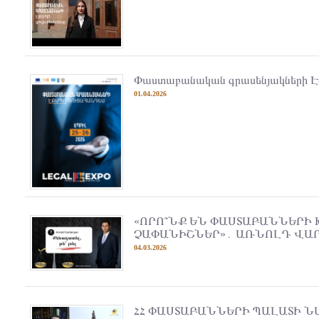
Փաստաբանական գրասենյակների Է
01.04.2026
«ՈՐՈ՞ՆՔ ԵՆ ՓԱՍՏԱԲԱՆՆԵՐԻ
ՉԱՓԱՆԻՇՆԵՐ»․ ԱՌՆՈԼԴ ՎԱ
04.03.2026
ՀՀ ՓԱՍՏԱԲԱՆՆԵՐԻ ՊԱԼԱՏԻ Ն