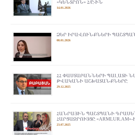
«ԿԵՆՏՐՈՆ» Հ/Ը-ԻՆ
14.01.2026
ՁԵՐ ԻՐԱՎՈՒՆՔՆԵՐԻ ՊԱՇՏՊԱՆ
08.01.2026
ՀՀ ՓԱՍՏԱԲԱՆՆԵՐԻ ՊԱԼԱՏԻ Ն
ԹՎԱԿԱՆԻ ԱՇԽԱՏԱՆՔՆԵՐԸ
29.12.2025
ՀԱՆՐԱՅԻՆ ՊԱՇՏՊԱՆԻ ԳՐԱՍԵ
ՀԱՐՑԱԶՐՈՒՅՑԸ «ARMLUR.AM»-
23.07.2025