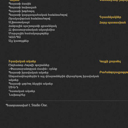
Պալատի մասին
Պալատի նախագահ
Պալատի խորհուրդ
Պալատի կարգապահական հանձնաժողով
Գրասենյակներ
Որակավորման հանձնաժողով
Աշխատակազմ
Հարց-պատասխան
Հանրային պաշտպանի գրասենյակ
ՀՀ փաստաբանական ակադեմիա
Մարզային համակարգողներ
ԿԱՌՊԱ
Այլ կառույցներ
Իրավական ակտեր
Կայքի քարտեզ
Ընդհանուր ժողովի որոշումներ
«Փաստաբանության մասին» օրենք
Բաժանորդագրությու
Պալատի իրավական ակտեր
Անդամավճարներին և այլ վճարումներին վերաբերող իրավական
ակտեր
Պալատի գործող ներքին ակտեր
ՄԻԵԴ
Դատական ակտեր
Նախագծեր
Պատրաստված է
Studio One.