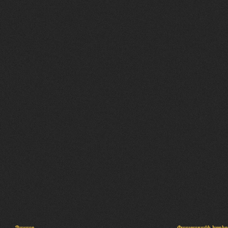
Պալատ
Փաստաբանի խորհր