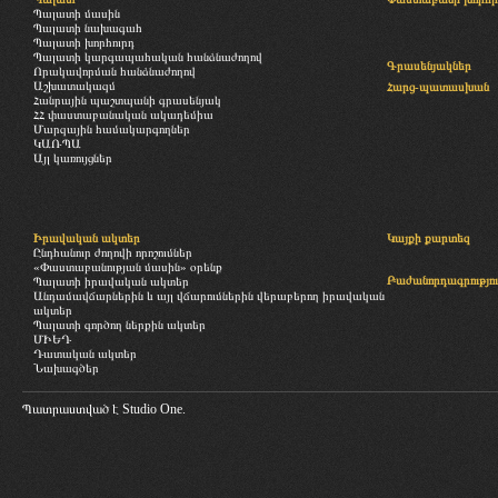
Պալատի մասին
Պալատի նախագահ
Պալատի խորհուրդ
Պալատի կարգապահական հանձնաժողով
Գրասենյակներ
Որակավորման հանձնաժողով
Աշխատակազմ
Հարց-պատասխան
Հանրային պաշտպանի գրասենյակ
ՀՀ փաստաբանական ակադեմիա
Մարզային համակարգողներ
ԿԱՌՊԱ
Այլ կառույցներ
Իրավական ակտեր
Կայքի քարտեզ
Ընդհանուր ժողովի որոշումներ
«Փաստաբանության մասին» օրենք
Բաժանորդագրությու
Պալատի իրավական ակտեր
Անդամավճարներին և այլ վճարումներին վերաբերող իրավական
ակտեր
Պալատի գործող ներքին ակտեր
ՄԻԵԴ
Դատական ակտեր
Նախագծեր
Պատրաստված է
Studio One.