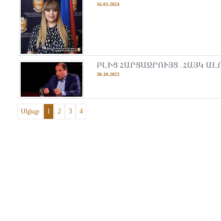
16.03.2024
ԲԼԻՑ ՀԱՐՑԱԶՐՈՒՅՑ․ՀԱՅԿ Ա
30.10.2023
Սկիզբ
1
2
3
4