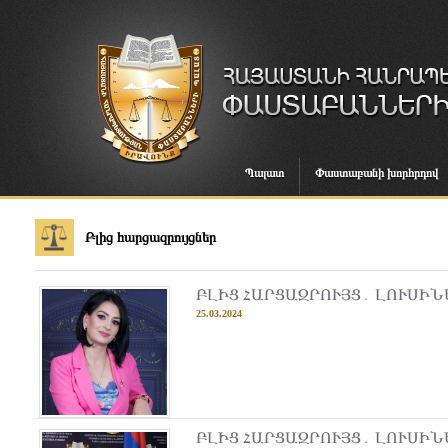
Պալատ
Փաստաբանի խորհրդով
Բլից հարցազրույցներ
ԲԼԻՑ ՀԱՐՑԱԶՐՈՒՅՑ․ ԼՈՒՍԻ
25.03.2024
ԲԼԻՑ ՀԱՐՑԱԶՐՈՒՅՑ․ ԼՈՒՍԻ