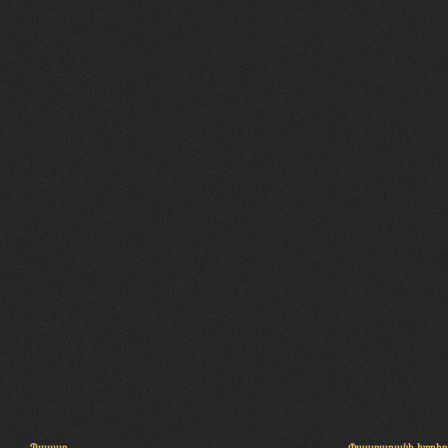
Պալատ
Փաստաբանի խորհր