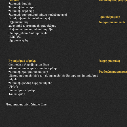
Պալատի մասին
Պալատի նախագահ
Պալատի խորհուրդ
Պալատի կարգապահական հանձնաժողով
Գրասենյակներ
Որակավորման հանձնաժողով
Աշխատակազմ
Հարց-պատասխան
Հանրային պաշտպանի գրասենյակ
ՀՀ փաստաբանական ակադեմիա
Մարզային համակարգողներ
ԿԱՌՊԱ
Այլ կառույցներ
Իրավական ակտեր
Կայքի քարտեզ
Ընդհանուր ժողովի որոշումներ
«Փաստաբանության մասին» օրենք
Բաժանորդագրությու
Պալատի իրավական ակտեր
Անդամավճարներին և այլ վճարումներին վերաբերող իրավական
ակտեր
Պալատի գործող ներքին ակտեր
ՄԻԵԴ
Դատական ակտեր
Նախագծեր
Պատրաստված է
Studio One.