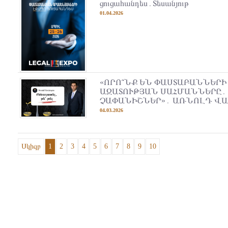
ցուցահանդես․Տեսանյութ
01.04.2026
«ՈՐՈ՞ՆՔ ԵՆ ՓԱՍՏԱԲԱՆՆԵՐԻ
ԱԶԱՏՈՒԹՅԱՆ ՍԱՀՄԱՆՆԵՐԸ․
ՉԱՓԱՆԻՇՆԵՐ»․ ԱՌՆՈԼԴ Վ
04.03.2026
Սկիզբ
1
2
3
4
5
6
7
8
9
10