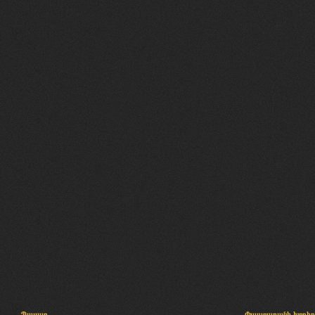
Պալատ
Փաստաբանի խորհր