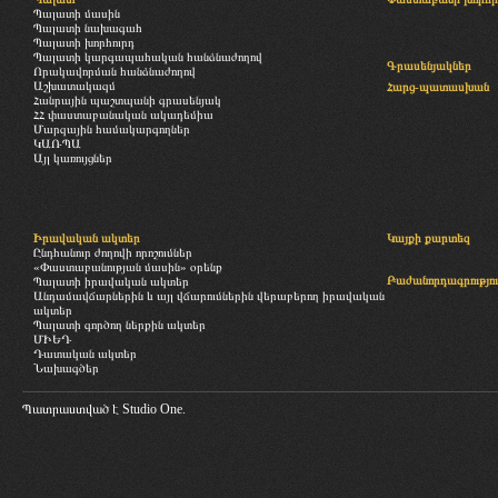
Պալատի մասին
Պալատի նախագահ
Պալատի խորհուրդ
Պալատի կարգապահական հանձնաժողով
Գրասենյակներ
Որակավորման հանձնաժողով
Աշխատակազմ
Հարց-պատասխան
Հանրային պաշտպանի գրասենյակ
ՀՀ փաստաբանական ակադեմիա
Մարզային համակարգողներ
ԿԱՌՊԱ
Այլ կառույցներ
Իրավական ակտեր
Կայքի քարտեզ
Ընդհանուր ժողովի որոշումներ
«Փաստաբանության մասին» օրենք
Բաժանորդագրությու
Պալատի իրավական ակտեր
Անդամավճարներին և այլ վճարումներին վերաբերող իրավական
ակտեր
Պալատի գործող ներքին ակտեր
ՄԻԵԴ
Դատական ակտեր
Նախագծեր
Պատրաստված է
Studio One.