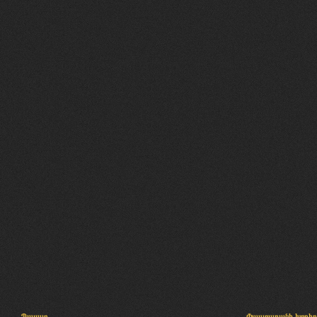
Պալատ
Փաստաբանի խորհր