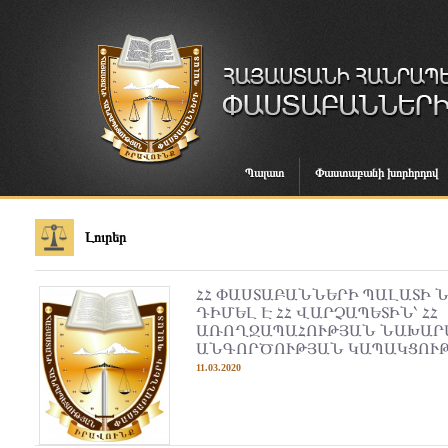
Պալատ
Փաստաբանի խորհրդով
Լուրեր
ՀՀ ՓԱՍՏԱԲԱՆՆԵՐԻ ՊԱԼԱՏԻ 
ԴԻՄԵԼ Է ՀՀ ՎԱՐՉԱՊԵՏԻՆ՝ ՀՀ
ԱՌՈՂՋԱՊԱՀՈՒԹՅԱՆ ՆԱԽԱՐ
ԱՆԳՈՐԾՈՒԹՅԱՆ ԿԱՊԱԿՑՈՒ
11.03.2020