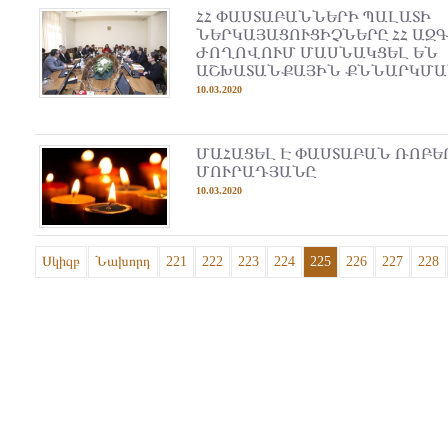
ՀՀ ՓԱՍՏԱԲԱՆՆԵՐԻ ՊԱԼԱՏԻ
ՆԵՐԿԱՅԱՑՈՒՑԻՉՆԵՐԸ ՀՀ ԱԶ
ԺՈՂՈՎՈՒՄ ՄԱՍՆԱԿՑԵԼ ԵՆ
ԱՇԽԱՏԱՆՔԱՅԻՆ ՔՆՆԱՐԿՄ
10.03.2020
ՄԱՀԱՑԵԼ Է ՓԱՍՏԱԲԱՆ ՌՈԲԵ
ՄՈՒՐԱԴՅԱՆԸ
10.03.2020
Սկիզբ
Նախորդ
221
222
223
224
225
226
227
228