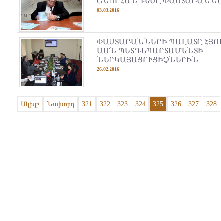
ՇՆՈՐՀԱՆԴԵՍԸ ՓԱՍՏԱԲԱՆՆԵ
03.03.2016
ՓԱՍՏԱԲԱՆՆԵՐԻ ՊԱԼԱՏԸ ՀՅՈ
ԱՄՆ ՊԵՏԴԵՊԱՐՏԱՄԵՆՏԻ
ՆԵՐԿԱՅԱՑՈՒՑԻՉՆԵՐԻՆ
26.02.2016
Սկիզբ
Նախորդ
321
322
323
324
325
326
327
328