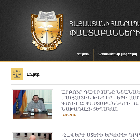
Պալատ
Փաստաբանի խորհրդով
Լուրեր
ԱՐԹՈՒՐ ԴԱՎԹՅԱՆԸ ՆՇԱՆԱԿ
ՄԱՐԶԱՅԻՆ ԽՆԴԻՐՆԵՐԻ ՀԱ
ԳԾՈՎ ՀՀ ՓԱՍՏԱԲԱՆՆԵՐԻ ՊԱ
ՆԱԽԱԳԱՀԻ ՏԵՂԱԿԱԼ
14.03.2016
«ՀԱՎԵՐԺ ՍՏԵՐԻ ԵՐԿԻՐԸ» ԳՐ