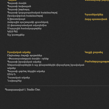
Պալատի մասին
Պալատի նախագահ
Պալատի խորհուրդ
Պալատի կարգապահական հանձնաժողով
Գրասենյակներ
Որակավորման հանձնաժողով
Աշխատակազմ
Հարց-պատասխան
Հանրային պաշտպանի գրասենյակ
ՀՀ փաստաբանական ակադեմիա
Մարզային համակարգողներ
ԿԱՌՊԱ
Այլ կառույցներ
Իրավական ակտեր
Կայքի քարտեզ
Ընդհանուր ժողովի որոշումներ
«Փաստաբանության մասին» օրենք
Բաժանորդագրությու
Պալատի իրավական ակտեր
Անդամավճարներին և այլ վճարումներին վերաբերող իրավական
ակտեր
Պալատի գործող ներքին ակտեր
ՄԻԵԴ
Դատական ակտեր
Նախագծեր
Պատրաստված է
Studio One.