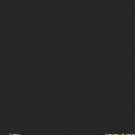
Պալատ
Փաստաբանի խորհր