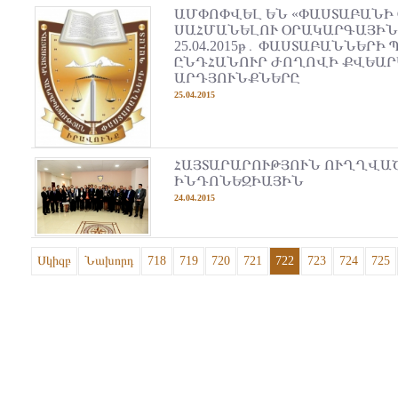
ԱՄՓՈՓՎԵԼ ԵՆ «ՓԱՍՏԱԲԱՆԻ 
ՍԱՀՄԱՆԵԼՈՒ ՕՐԱԿԱՐԳԱՅԻՆ
25.04.2015թ․ ՓԱՍՏԱԲԱՆՆԵՐԻ 
ԸՆԴՀԱՆՈՒՐ ԺՈՂՈՎԻ ՔՎԵԱՐ
ԱՐԴՅՈՒՆՔՆԵՐԸ
25.04.2015
ՀԱՅՏԱՐԱՐՈՒԹՅՈՒՆ ՈՒՂՂՎԱ
ԻՆԴՈՆԵԶԻԱՅԻՆ
24.04.2015
Սկիզբ
Նախորդ
718
719
720
721
722
723
724
725