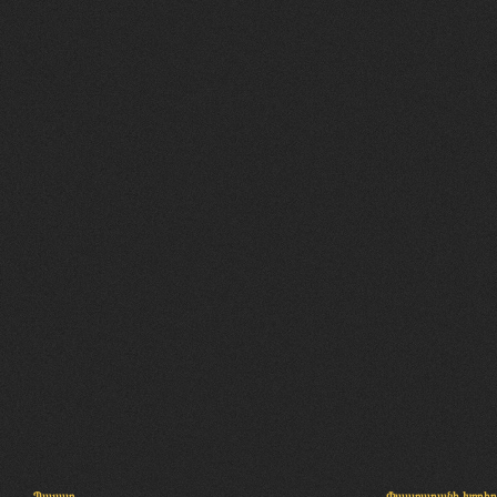
Պալատ
Փաստաբանի խորհր