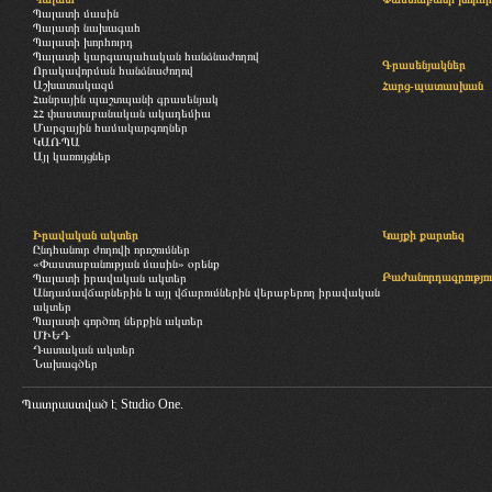
Պալատի մասին
Պալատի նախագահ
Պալատի խորհուրդ
Պալատի կարգապահական հանձնաժողով
Գրասենյակներ
Որակավորման հանձնաժողով
Աշխատակազմ
Հարց-պատասխան
Հանրային պաշտպանի գրասենյակ
ՀՀ փաստաբանական ակադեմիա
Մարզային համակարգողներ
ԿԱՌՊԱ
Այլ կառույցներ
Իրավական ակտեր
Կայքի քարտեզ
Ընդհանուր ժողովի որոշումներ
«Փաստաբանության մասին» օրենք
Բաժանորդագրությու
Պալատի իրավական ակտեր
Անդամավճարներին և այլ վճարումներին վերաբերող իրավական
ակտեր
Պալատի գործող ներքին ակտեր
ՄԻԵԴ
Դատական ակտեր
Նախագծեր
Պատրաստված է
Studio One.