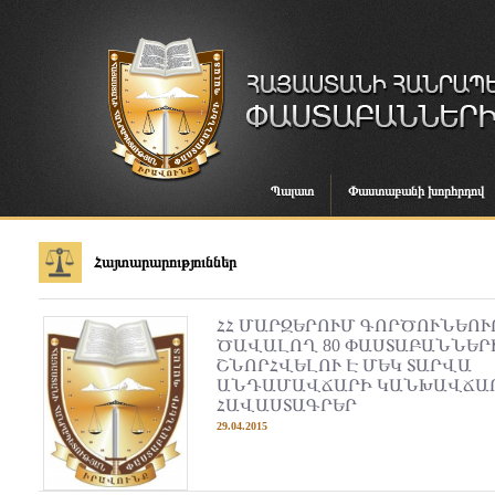
Պալատ
Փաստաբանի խորհրդով
Հայտարարություններ
ՀՀ ՄԱՐԶԵՐՈՒՄ ԳՈՐԾՈՒՆԵՈՒ
ԾԱՎԱԼՈՂ 80 ՓԱՍՏԱԲԱՆՆԵՐ
ՇՆՈՐՀՎԵԼՈՒ Է ՄԵԿ ՏԱՐՎԱ
ԱՆԴԱՄԱՎՃԱՐԻ ԿԱՆԽԱՎՃԱ
ՀԱՎԱՍՏԱԳՐԵՐ
29.04.2015