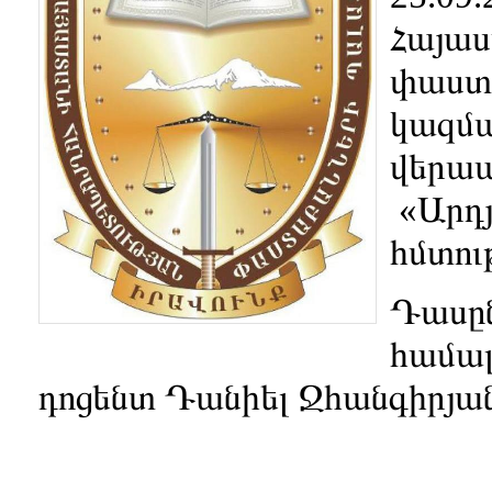
Հայաս
փաստ
կազմա
վերա
«Արդյ
հմտութ
Դասըն
համալ
դոցենտ Դանիել Ջհանգիրյան