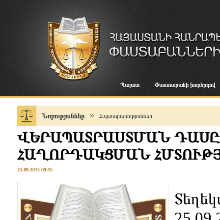
Պալատ
Փաստաբանի խորհրդով
Նորություններ
Հայտարարություններ
ՎԵՐԱՊԱՏՐԱՍՏՄԱՆ ԴԱՍԸ
ՀԱՂՈՐԴԱԿՑՄԱՆ ՀՄՏՈՒԹ
25.09.2015 09:55
Տեղեկա
25.09.