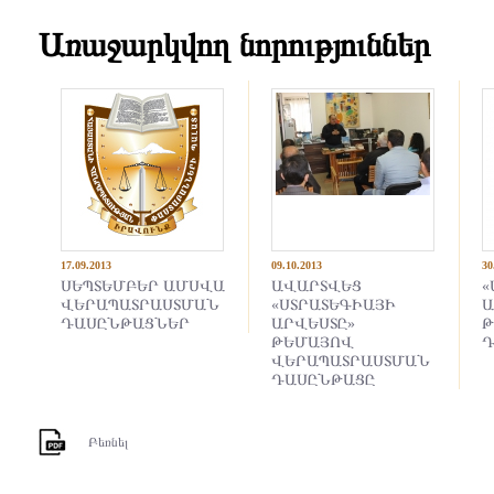
Առաջարկվող նորություններ
17.09.2013
09.10.2013
30
ՍԵՊՏԵՄԲԵՐ ԱՄՍՎԱ
ԱՎԱՐՏՎԵՑ
«
ՎԵՐԱՊԱՏՐԱՍՏՄԱՆ
«ՍՏՐԱՏԵԳԻԱՅԻ
Ա
ԴԱՍԸՆԹԱՑՆԵՐ
ԱՐՎԵՍՏԸ»
Թ
ԹԵՄԱՅՈՎ
Դ
ՎԵՐԱՊԱՏՐԱՍՏՄԱՆ
ԴԱՍԸՆԹԱՑԸ
Բեռնել