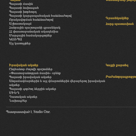
Պալատի մասին
Պալատի նախագահ
Պալատի խորհուրդ
Պալատի կարգապահական հանձնաժողով
Գրասենյակներ
Որակավորման հանձնաժողով
Աշխատակազմ
Հարց-պատասխան
Հանրային պաշտպանի գրասենյակ
ՀՀ փաստաբանական ակադեմիա
Մարզային համակարգողներ
ԿԱՌՊԱ
Այլ կառույցներ
Իրավական ակտեր
Կայքի քարտեզ
Ընդհանուր ժողովի որոշումներ
«Փաստաբանության մասին» օրենք
Բաժանորդագրությու
Պալատի իրավական ակտեր
Անդամավճարներին և այլ վճարումներին վերաբերող իրավական
ակտեր
Պալատի գործող ներքին ակտեր
ՄԻԵԴ
Դատական ակտեր
Նախագծեր
Պատրաստված է
Studio One.