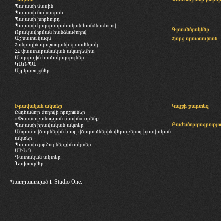
Պալատի մասին
Պալատի նախագահ
Պալատի խորհուրդ
Պալատի կարգապահական հանձնաժողով
Գրասենյակներ
Որակավորման հանձնաժողով
Աշխատակազմ
Հարց-պատասխան
Հանրային պաշտպանի գրասենյակ
ՀՀ փաստաբանական ակադեմիա
Մարզային համակարգողներ
ԿԱՌՊԱ
Այլ կառույցներ
Իրավական ակտեր
Կայքի քարտեզ
Ընդհանուր ժողովի որոշումներ
«Փաստաբանության մասին» օրենք
Բաժանորդագրությու
Պալատի իրավական ակտեր
Անդամավճարներին և այլ վճարումներին վերաբերող իրավական
ակտեր
Պալատի գործող ներքին ակտեր
ՄԻԵԴ
Դատական ակտեր
Նախագծեր
Պատրաստված է
Studio One.