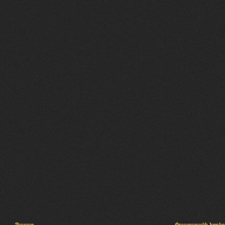
Պալատ
Փաստաբանի խորհր