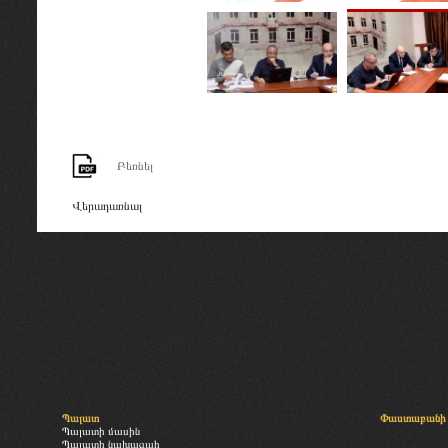
Բեռնել
Վերադառնալ
Պալատ
Փաստաբանի 
Պալատի մասին
Պալատի նախագահ