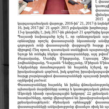
է փաս
կառույ
փաստաբ
վիճակա
2015 
կարգապահական վարույթ, 2016-ին՝ 21, 2017-ի նոյեմբեր
16, իսկ 2017-ին՝ 21 գործ: 2015 թվականին խորհուրդ
13-ը կարճվել է, իսկ 2017-ին քննված 21 գործերից կարճ
Պալատի նախագահը նշել է, որ օրենսդրական այս դ
օրենսդիրը որոշել փաստաբանի նկատմամբ անմիջ
գոյություն ունի փաստաբանի վարքագծի հարցը 
միջոցով: Ընդ որում, դատական սանկցիան պարտադիր
Ելույթ են ունեցել ներկա փաստաբանները, այդ թվո
Քարամյանը, Սամվել Միրզոյանը, Էդուարդ Չի
Հովհաննիսյանը, Գայանե Դեմիրչյանը, Միհրան Մին
Ներկաները մտահոգություն են հայտնել նշելով,
իրականացման գործում, իսկ գործող իրավակարգավո
հարցը բարձրացվում փաստաբանների պալատի խորհր
օբյեկտիվ լուծում:
Փաստաբանները հայտնել են իրենց վճռականությունը
պետական մարմինները առողջ և կառուցողական քննարկ
Ակումբի նիստի օրակարգային երկրորդ՝ ՀՀ քրեական
հատվածները, որոնք վերաբերում են իրավաբանակ
քրեականացնելուն: Քրեական օրենսգրքի՝ փաստաբ
փաստաբանների անկախությունը վնասելու ռիսկ են պ