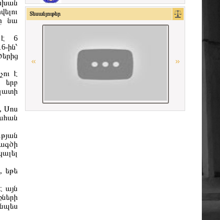
սխան
վելու
American Bar Association
Տեսանյութեր
ը նա
 է 6
Республиканская коллегия адвокатов
Республики Беларусь
6-ին՝
ծերից
La Grande Bibliothèque du Droit
չու է
 երբ
Գերմանիայի փաստաբանների
ալատի
դաշնային պալատ
, Սոս
Ordre des avocats de Paris
ահան
ւթյան
CCBE
քագծի
կալել
Ordre des Avocats de Marseille
, եթե
Հայաստանի Հանրապետության
է այն
սահմանադրական դատարան
քների
յնպես
Union Nationale des Carpa