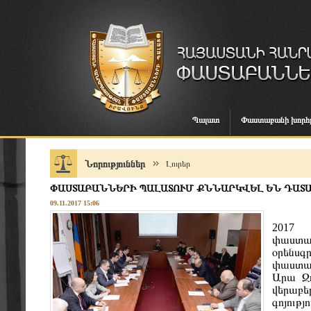
Պալատ
Փաստաբանի խորհ
Նորություններ
Լուրեր
ՓԱՍՏԱԲԱՆՆԵՐԻ ՊԱԼԱՏՈՒՄ ՔՆՆԱՐԿՎԵԼ ԵՆ ԴԱՏ
09.11.2017 15:06
2017 
փաստաբ
օրենսգ
փաստա
Արա Զո
վերաբե
գոյությ