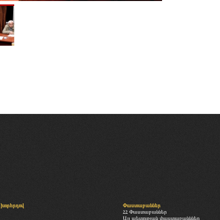
խորհրդով
Փաստաբաններ
ՀՀ Փաստաբաններ
Այլ պետության փաստաբանններ