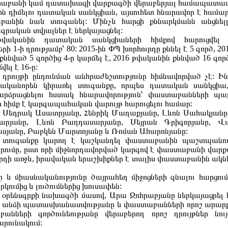
տաբանի կամ դատախազի վարքագծի վերաբերյալ համապատա
ցին դիմելու դատական սանկցիան, այսուհետ հնարավոր է համար
անին նաև տուգանել: Մինչև հարցի քննարկմանն անցնել
գրական տվյալներ է ներկայացնել:
թվականին դատական սանկցիաների հիմքով հարուցվել
ի 1-ի դրությամբ՝ 80: 2015-ին ՓՊ խորհուրդը քննել է 5 գործ, 201
ը քննված 5 գործից 4-ը կարճել է, 2016 թվականին քննված 16 գոր
վել է 16-ը:
րույթի ընդունման անհրաժեշտությունը հիմնավորված չէ: Ին
ականորեն կիրառել տուգանքը, որպես դատական սանկցիա,
բարձրացնելու հստակ հնարավորություն՝ փաստաբանների պ
 հիմք է կարգապահական վարույթ հարուցելու համար:
ւմ՝ Սեդրակ Ասատրյանը, Հենրիկ Մաղաքյանը, Լևոն Սահակյանը
նարյանը, Լևոն Բաղդասարյանը, Սեյրան Գրիգորյանը, Վ
ասյանը, Բաբկեն Մարտոյանը և Ռոման Ահարոնյանը:
 որ տուգանքը կարող է կաշկանդել փաստաբանին պաշտպանո
րումը, ըստ որի միջնորդավորված կարգով է փաստաբանի վար
դի առջև, իրավական երաշխիքներ է տալիս փաստաբանին ակն
 և միասնականությունը ծայրահեղ միջոցների գնալու հարցում
ումից և լուծումներից խուսափեն:
 օրենսգրքի նախագծի մասով, Արա Զոհրաբյանը ներկայացրել 
ան անձի պատասխանատվությանը և փաստաբանների որոշ արար
անների գործունեությանը վերաբերող որոշ դրույթներ նու
արունակում: