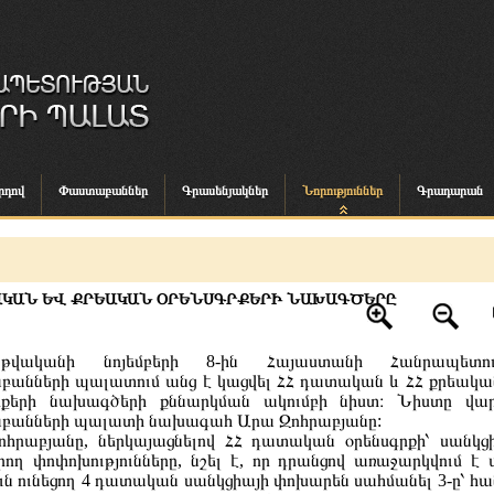
րդով
Փաստաբաններ
Գրասենյակներ
Նորություններ
Գրադարան
ԱԿԱՆ ԵՎ ՔՐԵԱԿԱՆ ՕՐԵՆՍԳՐՔԵՐԻ ՆԱԽԱԳԾԵՐԸ
թվականի նոյեմբերի 8-ին Հայաստանի Հանրապետու
անների պալատում անց է կացվել ՀՀ դատական և ՀՀ քրեակա
րքերի նախագծերի քննարկման ակումբի նիստ։ Նիստը վար
բանների պալատի նախագահ Արա Զոհրաբյանը:
հրաբյանը, ներկայացնելով ՀՀ դատական օրենսգրքի՝ սանկց
րող փոփոխությունները, նշել է, որ դրանցով առաջարկվում է 
ուն ունեցող 4 դատական սանկցիայի փոխարեն սահմանել 3-ը՝ հա