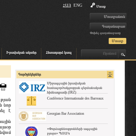
ՀԱՅ
ENG
Մուտք
Փոխել գաղտնաբառը
Իրավական ակտեր
Հետադարձ կապ
Գործընկերներ
Միջազգային իրավական
համագործակցության գերմանական
հիմնադրամի (IRZ)
Conférence Internationale des Barreaux
թյան
ն նոր
ել է
Georgian Bar Association
իային
այսօր
«Փորձաքննությունների ազգային
նվում
բյուրո» ՊՈԱԿ