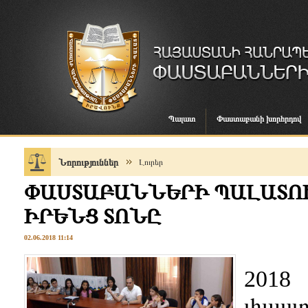
Պալատ
Փաստաբանի խորհրդով
Նորություններ
Լուրեր
ՓԱՍՏԱԲԱՆՆԵՐԻ ՊԱԼԱՏՈ
ԻՐԵՆՑ ՏՈՆԸ
02.06.2018 11:14
2018
փաստ