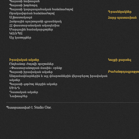
Պալատի նախագահ
Պալատի խորհուրդ
Պալատի կարգապահական հանձնաժողով
Գրասենյակներ
Որակավորման հանձնաժողով
Աշխատակազմ
Հարց-պատասխան
Հանրային պաշտպանի գրասենյակ
ՀՀ փաստաբանական ակադեմիա
Մարզային համակարգողներ
ԿԱՌՊԱ
Այլ կառույցներ
Իրավական ակտեր
Կայքի քարտեզ
Ընդհանուր ժողովի որոշումներ
«Փաստաբանության մասին» օրենք
Բաժանորդագրությու
Պալատի իրավական ակտեր
Անդամավճարներին և այլ վճարումներին վերաբերող իրավական
ակտեր
Պալատի գործող ներքին ակտեր
ՄԻԵԴ
Դատական ակտեր
Նախագծեր
Պատրաստված է
Studio One.