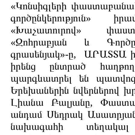
«Կոնսիգլերի փաստաբանակ
գործընկերություն» իր
«Խաչատուրով» փաստ
«Զոհրաբյան և Գործը
գրասենյակ»-ը, ԱՐԱՏՏԱ ի
իրենց ընտրած հաղթող
պարգևատրել են պատվոգր
Երեխաներին նվերներով խ
Լիանա Բալյանը, Փաստա
անդամ Սեդրակ Ասատրյա
նախագահի տեղակալ Ն