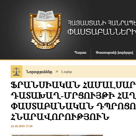
Պալատ
Փաստաբանի խորհրդով
Նորություններ
Լուրեր
ՖՐԱՆՍԻԱԿԱՆ ՀԱՄԱԼՍԱՐ
ԴԱՏԱԽԱՂ-ՄՐՑՈՒՅԹԻ ՀԱՂԹ
ՓԱՍՏԱԲԱՆԱԿԱՆ ԴՊՐՈՑՈ
ՀՆԱՐԱՎՈՐՈՒԹՅՈՒՆ
24.10.2019 17:50