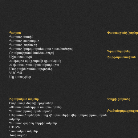
Պալատ
Փաստաբանի խորհր
Պալատի մասին
Պալատի նախագահ
Պալատի խորհուրդ
Պալատի կարգապահական հանձնաժողով
Գրասենյակներ
Որակավորման հանձնաժողով
Աշխատակազմ
Հարց-պատասխան
Հանրային պաշտպանի գրասենյակ
ՀՀ փաստաբանական ակադեմիա
Մարզային համակարգողներ
ԿԱՌՊԱ
Այլ կառույցներ
Իրավական ակտեր
Կայքի քարտեզ
Ընդհանուր ժողովի որոշումներ
«Փաստաբանության մասին» օրենք
Բաժանորդագրությու
Պալատի իրավական ակտեր
Անդամավճարներին և այլ վճարումներին վերաբերող իրավական
ակտեր
Պալատի գործող ներքին ակտեր
ՄԻԵԴ
Դատական ակտեր
Նախագծեր