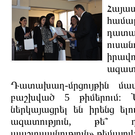
Հայ
համա
դատա
ուս
իրա
ազատո
Դատախաղ-մրցույթին մաս
բաշխված 5 թիմերում։ 
ներկայացրել են իրենց ել
ազատություն, թե՞ դ
պաշտպանություն» թեմայով