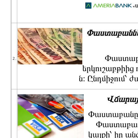
«Ա
Փաստաբաննե
Փաստաբ
2.
երկուշաբթիի
ն:
Ընդմիջում՝ ժա
Վճարայ
Փաստաբանը 
Փաստաբա
կայքի՝ իր ա