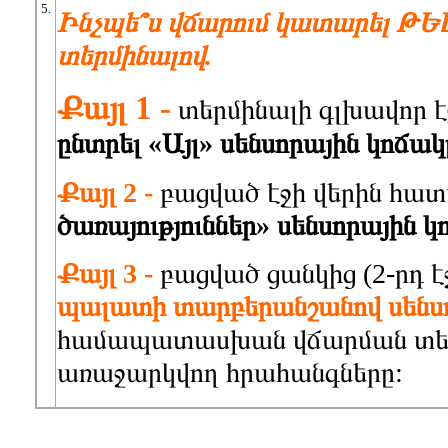
5.
Ինչպե՞ս վճարում կատարել ԹԵ
տերմինալով.
Քայլ
1 -
տերմինալի գլխավոր 
ընտրել «
Այլ
»
սենսորային
կոճակ
Քայլ
2 -
բացված էջի վերին հա
ծառայություններ
»
սենսորային
կ
Քայլ
3 -
բացված ցանկից (2-րդ է
պալատի
տարբերանշանով
սենս
համապատասխան վճարման տես
առաջարկվող հրահանգները: