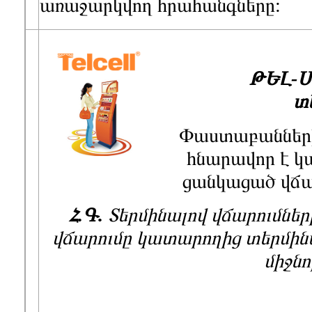
առաջարկվող հրահանգները:
ԹԵԼ-
տ
Փաստաբանների
հնարավոր է 
ցանկացած վճա
Հ.Գ.
Տերմինալով վճարումն
վճարումը կատարողից տերմինալ
միջն