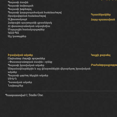
Պալատի մասին
Պալատի նախագահ
Պալատի խորհուրդ
Պալատի կարգապահական հանձնաժողով
Գրասենյակներ
Որակավորման հանձնաժողով
Աշխատակազմ
Հարց-պատասխան
Հանրային պաշտպանի գրասենյակ
ՀՀ փաստաբանական ակադեմիա
Մարզային համակարգողներ
ԿԱՌՊԱ
Այլ կառույցներ
Իրավական ակտեր
Կայքի քարտեզ
Ընդհանուր ժողովի որոշումներ
«Փաստաբանության մասին» օրենք
Բաժանորդագրությու
Պալատի իրավական ակտեր
Անդամավճարներին և այլ վճարումներին վերաբերող իրավական
ակտեր
Պալատի գործող ներքին ակտեր
ՄԻԵԴ
Դատական ակտեր
Նախագծեր
Պատրաստված է
Studio One.