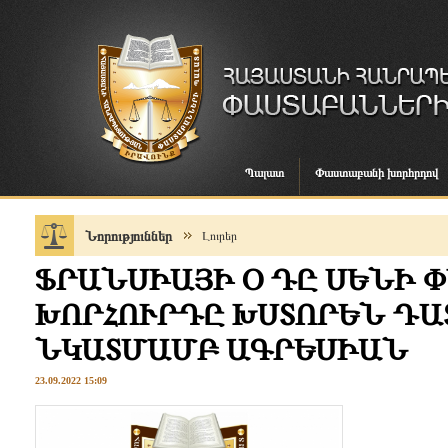
Պալատ
Փաստաբանի խորհրդով
Նորություններ
Լուրեր
ՖՐԱՆՍԻԱՅԻ Օ ԴԸ ՍԵՆԻ 
ԽՈՐՀՈՒՐԴԸ ԽՍՏՈՐԵՆ ԴԱ
ՆԿԱՏՄԱՄԲ ԱԳՐԵՍԻԱՆ
23.09.2022 15:09