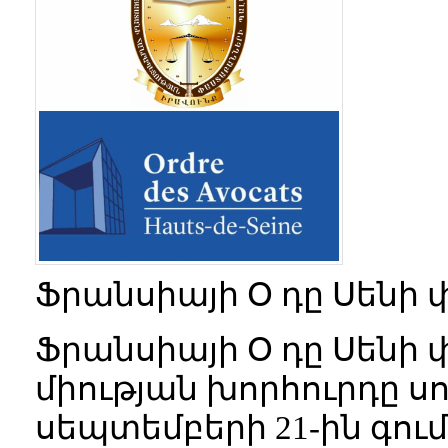
Ֆրանսիայի
Օ
դը
Սենի
Ֆրանսիայի Օ դը Սեն
միության խորհուրդը ս
սեպտեմբերի 21-ին գո