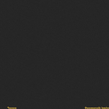
Պալատ
Փաստաբանի խորհր