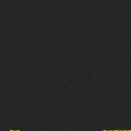
Պալատ
Փաստաբանի խորհր