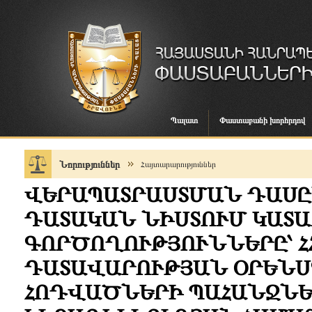
Պալատ
Փաստաբանի խորհրդով
Նորություններ
Հայտարարություններ
ՎԵՐԱՊԱՏՐԱՍՏՄԱՆ ԴԱՍ
ԴԱՏԱԿԱՆ ՆԻՍՏՈՒՄ ԿԱՏ
ԳՈՐԾՈՂՈՒԹՅՈՒՆՆԵՐԸ՝ 
ԴԱՏԱՎԱՐՈՒԹՅԱՆ ՕՐԵՆՍԳՐ
ՀՈԴՎԱԾՆԵՐԻ ՊԱՀԱՆՋՆԵ