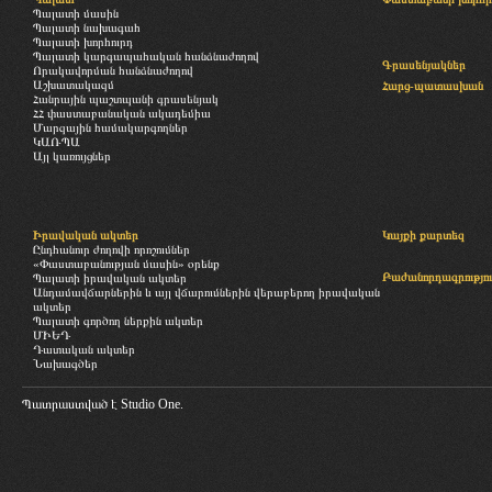
Պալատի մասին
Պալատի նախագահ
Պալատի խորհուրդ
Պալատի կարգապահական հանձնաժողով
Գրասենյակներ
Որակավորման հանձնաժողով
Աշխատակազմ
Հարց-պատասխան
Հանրային պաշտպանի գրասենյակ
ՀՀ փաստաբանական ակադեմիա
Մարզային համակարգողներ
ԿԱՌՊԱ
Այլ կառույցներ
Իրավական ակտեր
Կայքի քարտեզ
Ընդհանուր ժողովի որոշումներ
«Փաստաբանության մասին» օրենք
Բաժանորդագրությու
Պալատի իրավական ակտեր
Անդամավճարներին և այլ վճարումներին վերաբերող իրավական
ակտեր
Պալատի գործող ներքին ակտեր
ՄԻԵԴ
Դատական ակտեր
Նախագծեր
Պատրաստված է
Studio One.