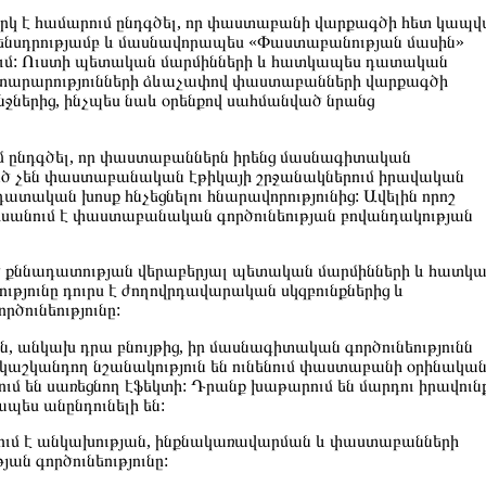
րկ է համարում ընդգծել, որ փաստաբանի վարքագծի հետ կապ
րենսդրությամբ և մասնավորապես «Փաստաբանության մասին»
ում: Ուստի պետական մարմինների և հատկապես դատական
հայտարարությունների ձևաչափով փաստաբանների վարքագծի
նջներից, ինչպես նաև օրենքով սահմանված նրանց
 ընդգծել, որ փաստաբաններն իրենց մասնագիտական
կված չեն փաստաբանական էթիկայի շրջանակներում իրավական
տական խոսք հնչեցնելու հնարավորությունից: Ավելին որոշ
անում է փաստաբանական գործունեության բովանդակության
 քննադատության վերաբերյալ պետական մարմինների և հատկ
թյունը դուրս է ժողովրդավարական սկզբունքներից և
ունեությունը:
 անկախ դրա բնույթից, իր մասնագիտական գործունեությունն
 կաշկանդող նշանակություն են ունենում փաստաբանի օրինակա
ւմ են սառեցնող էֆեկտի: Դրանք խաթարում են մարդու իրավուն
ես անընդունելի են:
վում է անկախության, ինքնակառավարման և փաստաբանների
ն գործունեությունը: