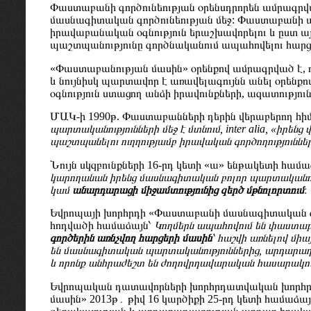
Փաստաբանի գործունեության օրենսդրորեն ամրագրվ
մասնագիտական գործունեության մեջ: Փաստաբանի 
իրավաբանական օգնություն երաշխավորելու և ըստ 
պաշտպանությունը գործնականում ապահովելու հարցո
«Փաստաբանության մասին» օրենքով ամրագրված է, 
և նույնիսկ պարտավոր է առավելագույնն անել օրենք
օգնություն ստացող անձի իրավունքների, ազատությո
ՄԱԿ-ի 1990թ. Փաստաբանների դերին վերաբերող հիմ
պարտականությունների մեջ է մտնում, inter alia, «իրեն
պաշտպանելու ուղղությամբ իրավական գործողություններ 
Նույն սկզբունքների 16-րդ կետի «ա» ենթակետի համա
կարողանան իրենց մասնագիտական բոլոր պարտականութ
կամ
անարդարացի միջամտությունից զերծ մթնոլորտում
։
Եվրոպայի խորհրդի «Փաստաբանի մասնագիտական գո
հոդվածի համաձայն՝
Կողմերն ապահովում են փաստաբ
գործերին առնչվող հարցերի մասին
՝ հաշվի առնելով մի
են մասնագիտական պարտականություններից, արդարադա
և որոնք անհրաժեշտ են ժողովրդավարական հասարակութ
Եվրոպական դատավորների խորհրդատվական խորհրդ
մասին» 2013թ․ թիվ 16 կարծիքի 25-րդ կետի համաձա