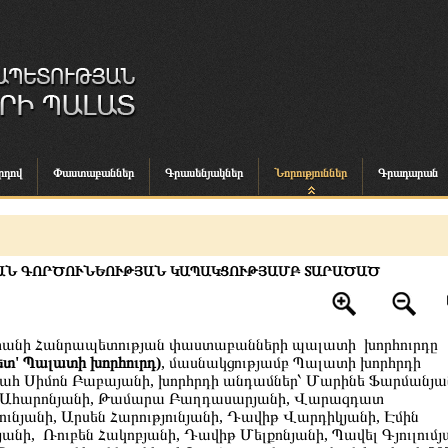
րդով
Փաստաբաններ
Գրասենյակներ
Նորություններ
Գրադարան
ԱՆ ԳՈՐԾՈՒՆԵՈՒԹՅԱՆ ԿԱՊԱԿՑՈՒԹՅԱՄԲ ՏԱՐԱԾԱԾ
տանի Հանրապետության փաստաբանների պալատի
խորհուրդը
հետ' Պալատի խորհուրդ)
, մասնակցությամբ Պալատի խորհրդի
հ Սիմոն Բաբայանի, խորհրդի անդամներ՝ Մարինե Ֆարմանյա
 Ահարոնյանի, Թամարա Բաղդասարյանի, Վարազդատ
ունյանի, Արսեն Հարությունյանի, Դավիթ Վարդիկյանի, Էմին
անի, Ռուբեն Հակոբյանի, Դավիթ Մելքոնյանի, Պավել Գյուլումյ