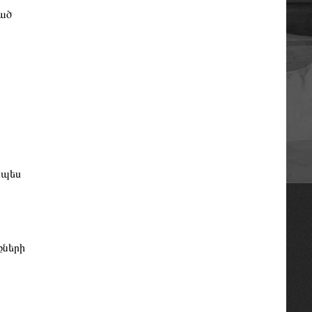
ված
Республиканская коллегия адвокатов
Республики Беларусь
Միջազգային իրավական
համագործակցության գերմանական
հիմնադրամի (IRZ)
American Bar Association
Հայաստանի Հանրապետության
Մարդու իրավունքների պաշտպան
ապես
ն
քների