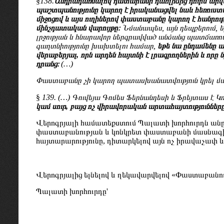
§
138.
Անդրադառնալով դատարանի դահլիճից դուրս արվ
պաշտպանությունը կարող է իրականացվել նաև հեռուստ
միջոցով և այս ուղիներով փաստաբանը կարող է հանրութ
մինչդատական
վարույթը։
Նմանապես, այն դեպքերում, ե
լրջության և հնարավոր ներգրավված անձանց պատճառո
գաղտնիությունը խախտելու համար,
եթե նա ընդամենը 
վերաբերյալ, որն արդեն հայտնի է լրագրողներին և որը
դրանց։
(…)
Փաստաբանը չի կարող պատասխանատվություն կրել մա
§
139. (…) Գուվեյա Գոմես Ֆերնանդեսի և Ֆրեյտաս է 
կամ սուր, բայց ոչ վիրավորական արտահայտություններ
Վերոգրյալի համատեքստում Պալատի խորհուրդն անը
փաստաբանության և կոնկրետ փաստաբանի մասնագ
հայտարարությունը, դիտարկելով այն ոչ իրավաչափ 
Վերոգրյալից ելնելով և ղեկավարվելով «Փաստաբանու
Պալատի խորհուրդը'