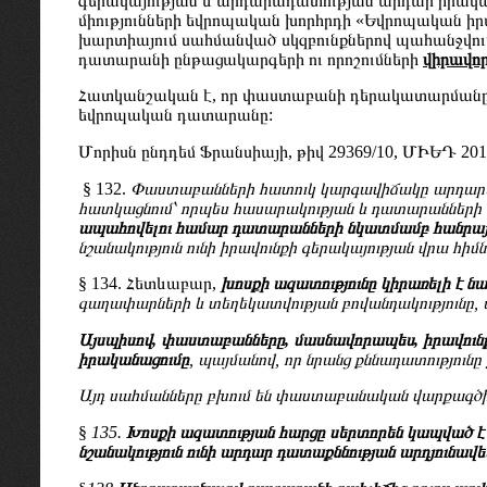
գերակայության և արդարադատության արդար իրակ
միությունների եվրոպական խորհրդի «Եվրոպական ի
խարտիայում սահմանված սկզբունքներով պահանջվում
դատարանի ընթացակարգերի ու որոշումների
վիրավո
Հատկանշական է, որ փաստաբանի դերակատարմանը և
եվրոպական դատարանը:
Մորիսն ընդդեմ Ֆրանսիայի, թիվ 29369/10, ՄԻԵԴ 201
§ 132.
Փաստաբանների հատուկ կարգավիճակը արդարադ
հատկացնում՝ որպես հասարակության և դատարանների 
ապահովելու համար դատարանների նկատմամբ հանրայի
նշանակություն ունի իրավունքի գերակայության վրա հիմն
§ 134. Հետևաբար,
խոսքի ազատությունը կիրառելի է
գաղափարների և տեղեկատվության բովանդակությունը, ա
Այսպիսով, փաստաբանները, մասնավորապես, իրավուն
իրականացումը
, պայմանով, որ նրանց քննադատություն
Այդ սահմանները բխում են փաստաբանական վարքագծի
§
135.
Խոսքի ազատության հարցը սերտորեն կապված է
նշանակություն ունի արդար դատաքննության արդյունա