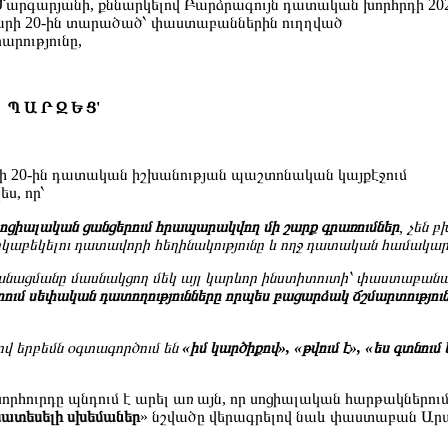
Մարգարյանի, քննարկելով Բարձրագույն դատական խորհրդի 202
րի 20-ին տարածած՝ փաստաբաններին ուղղված
արությունը,
Պ Ա Ր Զ Ե Ց'
ի 20-ին դատական իշխանության պաշտոնական կայքէջում
ս, որ՝
ոցիալական ցանցերում հրապարակվող մի շարք գրառումներ
, չեն բ
րկաբեկելու դատավորի հեղինակությունը և ողջ դատական համակար
անացմանը մասնակցող մեկ այլ կարևոր ինստիտուտի՝ փաստաբան
ում սեփական դատողությունները որպես բացարձակ ճշմարտությու
 երբեմն օգտագործում են
«իմ կարծիքով», «թվում է», «ես գտնում 
հուրդը պնդում է արել առ այն, որ սոցիալական հարթակներում
ատեսելի սխեմաներ
» նշվածը վերագրելով նաև փաստաբան Ար