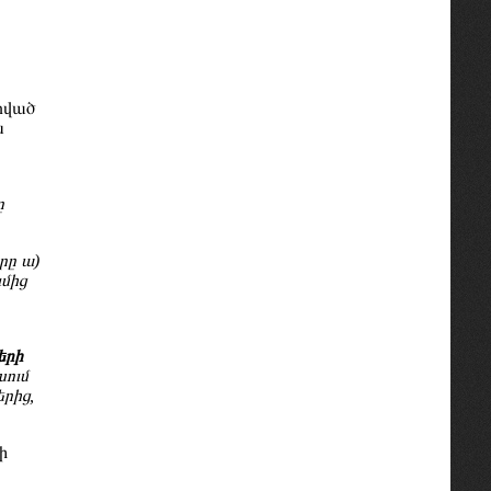
րված
ն
ը
րը ա)
մից
երի
խում
րից,
ի