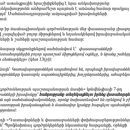
ած առանցքային երաշխիքներից է նրա անկախությունը
անկախությունն անհրաժեշտ պայման է անձանց համար որակյալ
այդմ՝ Սահմանադրությամբ ամրագրված իրավունքների
ւմ:
որ իր մասնագիտական գործունեության մեջ փաստաբանը լիազո
ով չարգելված բոլոր միջոցներով և եղանակներով իրավաբանակա
ւնների և շահերի պաշտպանության համար:
նարար սկզբունքներով սահմանվում է՝
փաստաբանների
ց վստահորդներին բոլոր պատշաճ միջոցներով օգնելը, և նրանց շահեր
ձեռնարկելը» (կետ 13(բ)):
ձայն՝
Կառավարություններն ապահովում են, որպեսզի իրավաբաննե
յունները կատարել սպառնալիքներից, խոչընդոտներից, ահաբեկու
րծունեության պաշտպանության մասին» կոնվենցիայի 7-րդ
անների իրավունքը՝
հանրությանը տեղեկացնելու իրենց վստահորդն
այն այն սահմանափակումները, որոնք նախատեսված են օրենքով և բ
տության իրականացման և մասնավոր կյանքը հարգելու պահանջնե
յունում։
ի «Դատավորների և փաստաբանների փոխհարաբերություններ
յն՝ Պրոֆեսիոնալ գործընկերների նկատմամբ հարգանքի, օրենքի