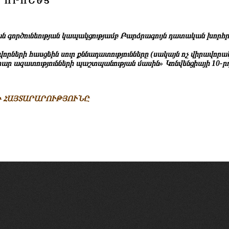
Ո Ր Ո Շ Ե Ց
՝
գործունեության կապակցությամբ Բարձրագույն դատական խորհր
րների հասցեին սուր քննադատությունները (սակայն ոչ վիրավորա
րար ազատությունների պաշտպանության մասին» Կոնվենցիայի 10-ր
Ի ՀԱՅՏԱՐԱՐՈՒԹՅՈՒՆԸ