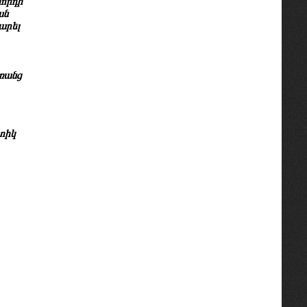
հորդի
ան
արել
առանց
տիկ