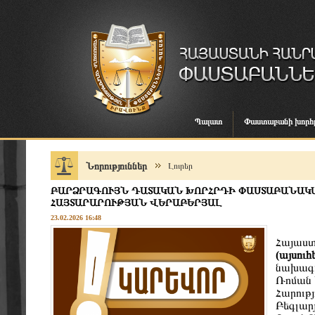
Պալատ
Փաստաբանի խորհ
Նորություններ
Լուրեր
ԲԱՐՁՐԱԳՈՒՅՆ ԴԱՏԱԿԱՆ ԽՈՐՀՐԴԻ ՓԱՍՏԱԲԱՆԱԿ
ՀԱՅՏԱՐԱՐՈՒԹՅԱՆ ՎԵՐԱԲԵՐՅԱԼ
23.02.2026 16:48
Հայաս
(այսու
նախագա
Ռոման
Հարությ
Բեգլարյ