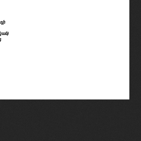
դի
կան)
դ