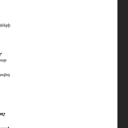
քների
՝
րար
յտվող
ոշ