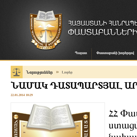
Պալատ
Փաստաբանի խորհրդով
Նորություններ
Լուրեր
ՆԱՄԱԿ ԴԱՏԱՊԱՐՏՅԱԼ Ա
22.01.2014 10:29
ՀՀ Փա
ստացվ
նախար