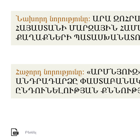
Նախորդ նորությունը:
ԱՐԱ ԶՈՀՐ
ՀԱՅԱՍՏԱՆԻ ՄԱՐԶԱՅԻՆ ՀԱՄ
ՔԱՂԱՔՆԵՐԻ ՊԱՏԱՍԽԱՆԱՏՈ
Հաջորդ նորությունը:
«ԱՐՄՆՅՈՒԶ
ԱՆԴՐԱԴԱՐՁԸ ՓԱՍՏԱԲԱՆԱԿ
ԸՆԴՈՒՆԵԼՈՒԹՅԱՆ ՔՆՆՈՒԹ
Բեռնել