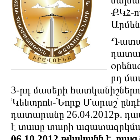
ՔԿՀ-ո
Արմեն
Դատապ
դատապ
օրենս
րդ մա
3-րդ մասերի հատկանիշներ
ՙԿենտրոն-Նորք Մարաշ՚ ընդ
դատարանը 26.04.2012թ. 
է տասը տարի ազատազրկմա
06.10.2012 թվականն է, բայց 