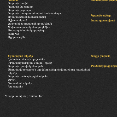
Պալատի մասին
Պալատի նախագահ
Պալատի խորհուրդ
Պալատի կարգապահական հանձնաժողով
Գրասենյակներ
Որակավորման հանձնաժողով
Աշխատակազմ
Հարց-պատասխան
Հանրային պաշտպանի գրասենյակ
ՀՀ փաստաբանական ակադեմիա
Մարզային համակարգողներ
ԿԱՌՊԱ
Այլ կառույցներ
Իրավական ակտեր
Կայքի քարտեզ
Ընդհանուր ժողովի որոշումներ
«Փաստաբանության մասին» օրենք
Բաժանորդագրությու
Պալատի իրավական ակտեր
Անդամավճարներին և այլ վճարումներին վերաբերող իրավական
ակտեր
Պալատի գործող ներքին ակտեր
ՄԻԵԴ
Դատական ակտեր
Նախագծեր
Պատրաստված է
Studio One.