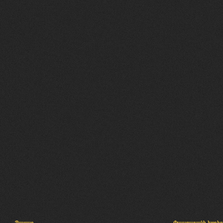
Պալատ
Փաստաբանի խորհր